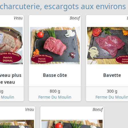
 charcuterie, escargots aux environs
Veau
Boeuf
 veau plus
Basse côte
Bavette
de veau
kg
800 g
300 g
 Moulin
Ferme Du Moulin
Ferme Du Mouli
Veau
Boeuf