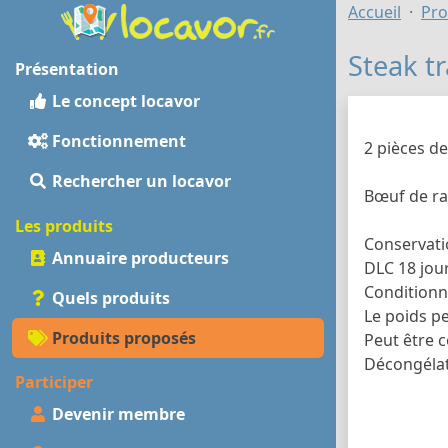
Accueil
Pro
Steak t
Présentation
Le concept locavor
Fonctionnement
2 pièces de
Rechercher un locavor
Bœuf de rac
Les produits
Conservatio
Annuaire producteurs
DLC 18 jou
Conditionn
Quels produits
Le poids p
Produits proposés
Peut être 
Décongélati
Participer
Devenir membre