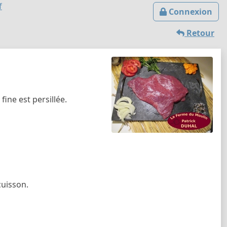
f
Connexion
Retour
ine est persillée.
cuisson.