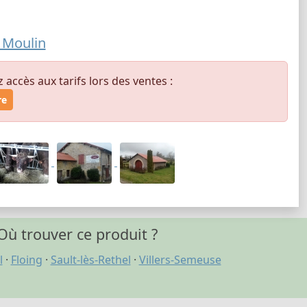
 Moulin
ccès aux tarifs lors des ventes :
re
Où trouver ce produit ?
l
·
Floing
·
Sault-lès-Rethel
·
Villers-Semeuse