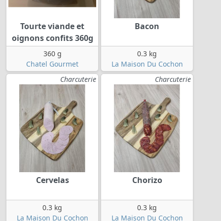
Tourte viande et
Bacon
oignons confits 360g
360 g
0.3 kg
Chatel Gourmet
La Maison Du Cochon
Charcuterie
Charcuterie
Cervelas
Chorizo
0.3 kg
0.3 kg
La Maison Du Cochon
La Maison Du Cochon