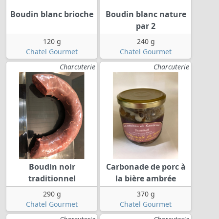
Boudin blanc brioche
Boudin blanc nature
par 2
120 g
240 g
Chatel Gourmet
Chatel Gourmet
Charcuterie
Charcuterie
Boudin noir
Carbonade de porc à
traditionnel
la bière ambrée
290 g
370 g
Chatel Gourmet
Chatel Gourmet