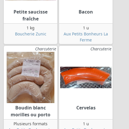
Petite saucisse
Bacon
fraîche
1 kg
1 u
Boucherie Zunic
Aux Petits Bonheurs La
Ferme
Charcuterie
Charcuterie
Boudin blanc
Cervelas
morilles ou porto
Plusieurs formats
1 u