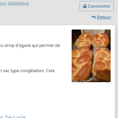
our diabétique
Connexion
Retour
 du sirop d'agave qui permet de
n sac type congélation. Cela
es De Lucie