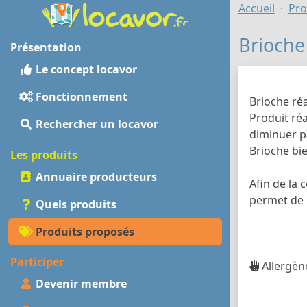
Accueil
Pro
Brioche
Présentation
Le concept locavor
Fonctionnement
Brioche réa
Produit réa
Rechercher un locavor
diminuer pa
Brioche bi
Les produits
Annuaire producteurs
Afin de la 
permet de 
Quels produits
Produits proposés
Participer
Allergène
Devenir membre