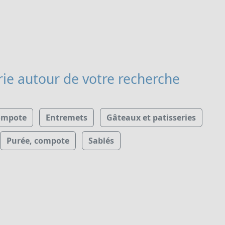
rie
autour de votre recherche
ompote
Entremets
Gâteaux et patisseries
Purée, compote
Sablés