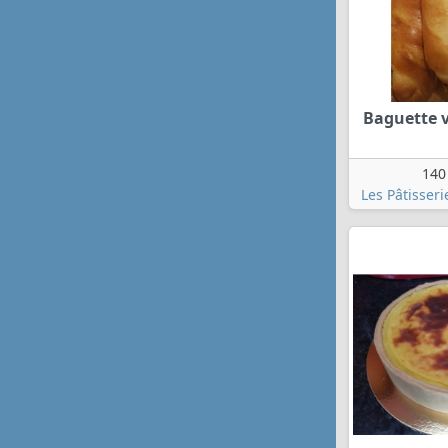
Baguette 
140
Les Pâtisseri