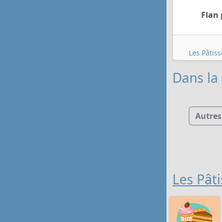
Flan 
Les Pâtiss
Dans la 
Autres
Les Pâti