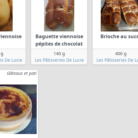
viennoise
Baguette viennoise
Brioche au suc
pépites de chocolat
 g
140 g
400 g
es De Lucie
Les Pâtisseries De Lucie
Les Pâtisseries De L
Gâteaux et pati