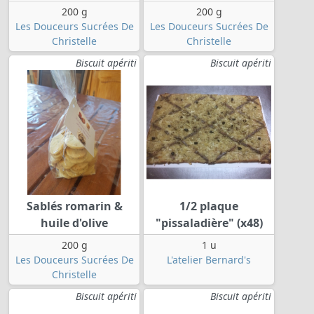
200 g
200 g
Les Douceurs Sucrées De
Les Douceurs Sucrées De
Christelle
Christelle
Biscuit apériti
Biscuit apériti
Sablés romarin &
1/2 plaque
huile d'olive
"pissaladière" (x48)
200 g
1 u
Les Douceurs Sucrées De
L'atelier Bernard's
Christelle
Biscuit apériti
Biscuit apériti