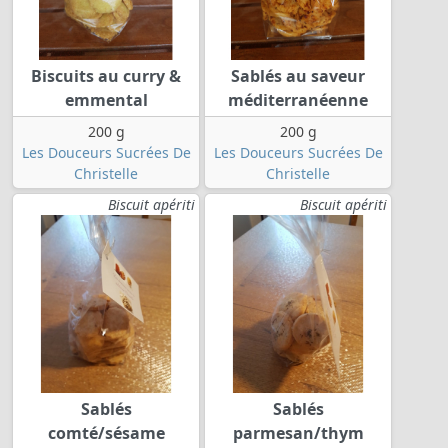
Biscuits au curry &
Sablés au saveur
emmental
méditerranéenne
200 g
200 g
Les Douceurs Sucrées De
Les Douceurs Sucrées De
Christelle
Christelle
Biscuit apériti
Biscuit apériti
Sablés
Sablés
comté/sésame
parmesan/thym