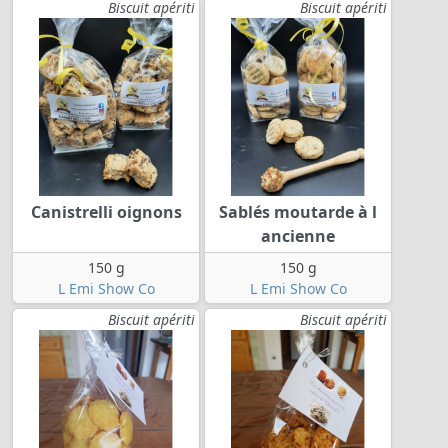
Biscuit apériti
Biscuit apériti
Canistrelli oignons
Sablés moutarde à l
ancienne
150 g
150 g
L Emi Show Co
L Emi Show Co
Biscuit apériti
Biscuit apériti