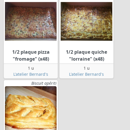
1/2 plaque pizza
1/2 plaque quiche
"fromage" (x48)
"lorraine" (x48)
1 u
1 u
L'atelier Bernard's
L'atelier Bernard's
Biscuit apériti