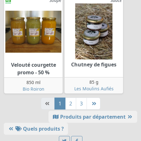
Soupe
Sauce
Chutney de figues
Velouté courgette
promo - 50 %
85 g
850 ml
Les Moulins Aufiés
Bio Roiron
1
2
3
Produits par département
Quels produits ?