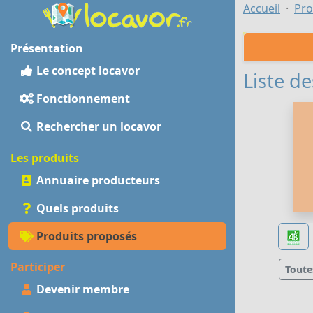
Accueil
Pro
Présentation
Le concept locavor
Liste de
Fonctionnement
Rechercher un locavor
Les produits
Annuaire producteurs
Quels produits
Produits proposés
Participer
Toute
Devenir membre