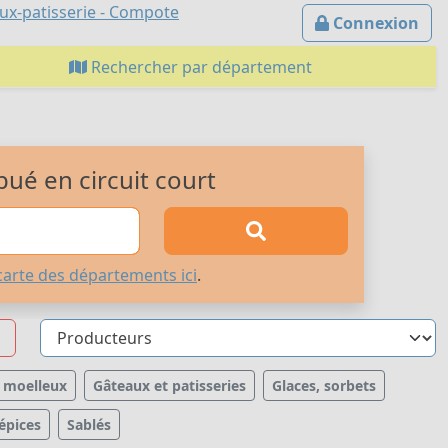
aux-patisserie - Compote
Connexion
Rechercher par département
bué en circuit court
carte des départements ici
.
s moelleux
Gâteaux et patisseries
Glaces, sorbets
épices
Sablés