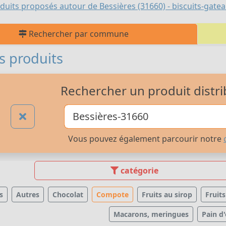
duits proposés autour de Bessières (31660) - biscuits-gate
Rechercher par commune
s produits
Rechercher un produit distri
Vous pouvez également parcourir notre
catégorie
s
Autres
Chocolat
Compote
Fruits au sirop
Fruit
Macarons, meringues
Pain d'