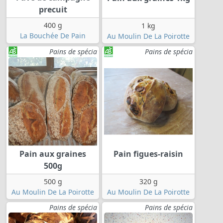
precuit
400 g
1 kg
La Bouchée De Pain
Au Moulin De La Poirotte
Pains de spécia
Pains de spécia
Pain aux graines
Pain figues-raisin
500g
500 g
320 g
Au Moulin De La Poirotte
Au Moulin De La Poirotte
Pains de spécia
Pains de spécia