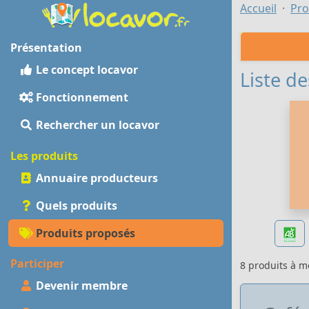
Accueil
Pro
Présentation
Le concept locavor
Liste de
Fonctionnement
Rechercher un locavor
Les produits
Annuaire producteurs
Quels produits
Produits proposés
Participer
8 produits à 
Devenir membre