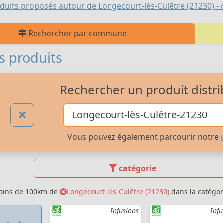
duits proposés autour de Longecourt-lès-Culêtre (21230) - ca
Rechercher par commune
s produits
Rechercher un produit distri
Vous pouvez également parcourir notre
catégorie
moins de 100km de
Longecourt-lès-Culêtre (21230)
dans la catégo
Infusions
Infu