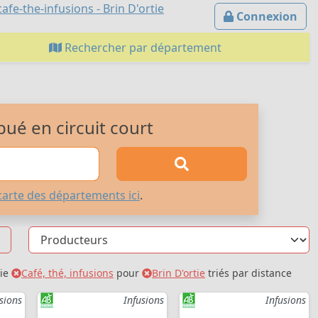
fe-the-infusions - Brin D'ortie
Connexion
Rechercher par département
bué en circuit court
carte des départements ici
.
rie
Café, thé, infusions
pour
Brin D'ortie
triés par distance
sions
Infusions
Infusions