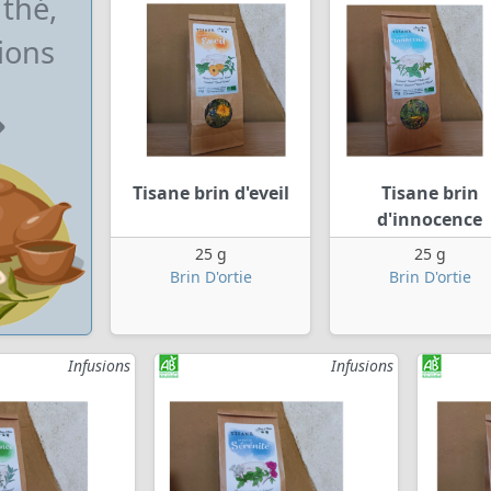
 thé,
ions
Tisane brin d'eveil
Tisane brin
d'innocence
25 g
25 g
Brin D'ortie
Brin D'ortie
Infusions
Infusions