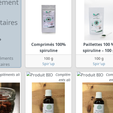
ément
taires
Comprimés 100%
Paillettes 100 
spiruline
spiruline – 100
100 g
100 g
Spir'up
Spir'up
pléments ali
Complém
Com
ents ali
en