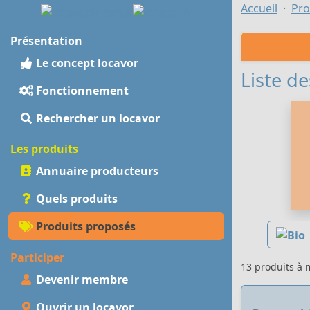
Accueil
Pro
Présentation
Le concept locavor
Liste de
Fonctionnement
Rechercher un locavor
Les produits
Annuaire producteurs
Quels produits
Produits proposés
Participer
13 produits à
Devenir membre
Ouvrir un locavor