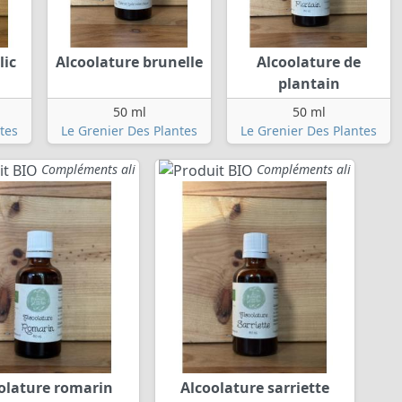
lic
Alcoolature brunelle
Alcoolature de
plantain
50 ml
50 ml
tes
Le Grenier Des Plantes
Le Grenier Des Plantes
Compléments ali
Compléments ali
olature romarin
Alcoolature sarriette