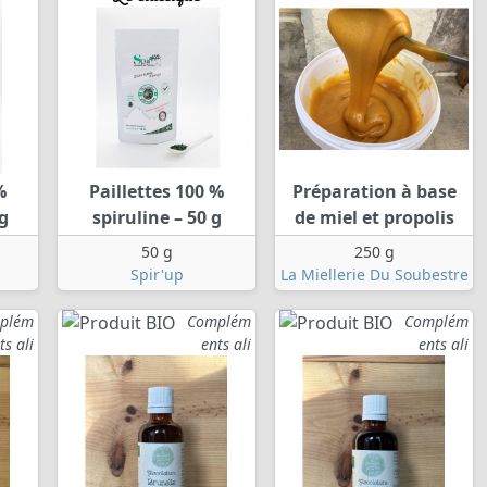
%
Paillettes 100 %
Préparation à base
 g
spiruline – 50 g
de miel et propolis
50 g
250 g
Spir'up
La Miellerie Du Soubestre
plém
Complém
Complém
ts ali
ents ali
ents ali