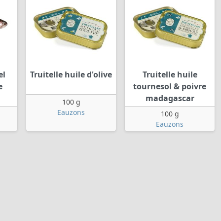
el
Truitelle huile d'olive
Truitelle huile
e
tournesol & poivre
madagascar
100 g
Eauzons
100 g
Eauzons