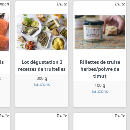
umon
Truite
Truite
is
Lot dégustation 3
Rillettes de truite
recettes de truitelles
herbes/poivre de
timut
s
300 g
Eauzons
100 g
Eauzons
Truite
Truite
Truite