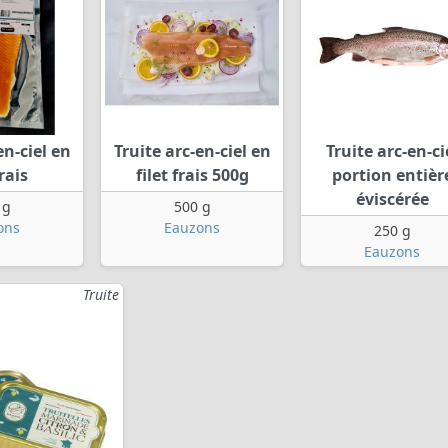
en-ciel en
Truite arc-en-ciel en
Truite arc-en-ci
frais
filet frais 500g
portion entièr
éviscérée
 g
500 g
ons
Eauzons
250 g
Eauzons
Truite