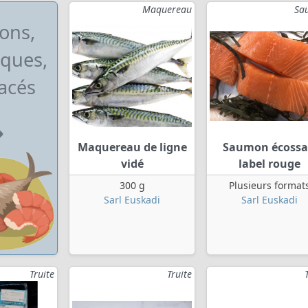
Maquereau
Sa
ons,
ques,
acés
Maquereau de ligne
Saumon écossa
vidé
label rouge
300 g
Plusieurs format
Sarl Euskadi
Sarl Euskadi
Truite
Truite