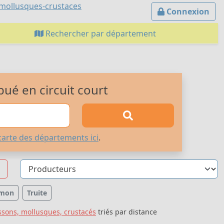
-mollusques-crustaces
Connexion
Rechercher par département
bué en circuit court
carte des départements ici
.
mon
Truite
ssons, mollusques, crustacés
triés par distance