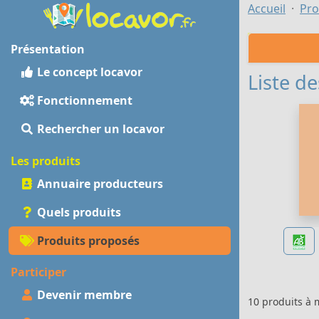
Accueil
Pro
Présentation
Le concept locavor
Liste de
Fonctionnement
Rechercher un locavor
Les produits
Annuaire producteurs
Quels produits
Produits proposés
Participer
Devenir membre
10 produits à