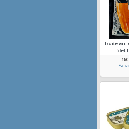
Truite arc-
filet 
160
Eauz