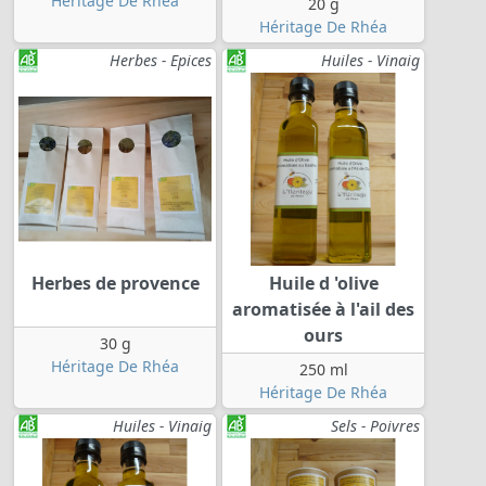
Héritage De Rhéa
20 g
Héritage De Rhéa
Herbes - Epices
Huiles - Vinaig
Herbes de provence
Huile d 'olive
aromatisée à l'ail des
ours
30 g
Héritage De Rhéa
250 ml
Héritage De Rhéa
Huiles - Vinaig
Sels - Poivres