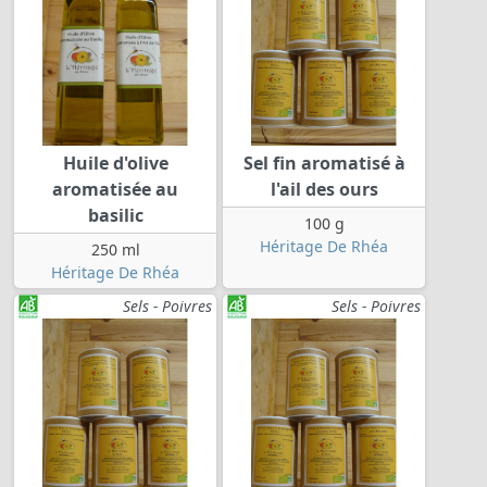
Huile d'olive
Sel fin aromatisé à
aromatisée au
l'ail des ours
basilic
100 g
Héritage De Rhéa
250 ml
Héritage De Rhéa
Sels - Poivres
Sels - Poivres