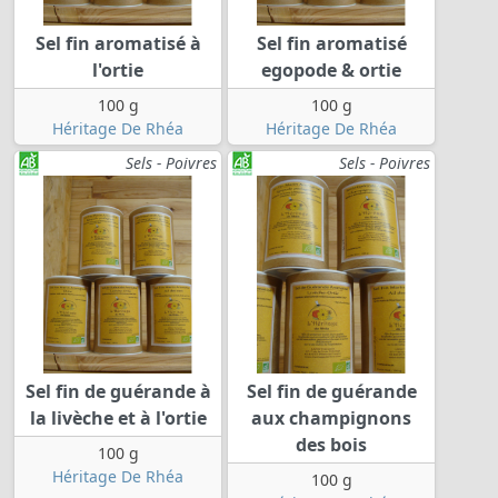
Sel fin aromatisé à
Sel fin aromatisé
l'ortie
egopode & ortie
100 g
100 g
Héritage De Rhéa
Héritage De Rhéa
Sels - Poivres
Sels - Poivres
Sel fin de guérande à
Sel fin de guérande
la livèche et à l'ortie
aux champignons
des bois
100 g
Héritage De Rhéa
100 g