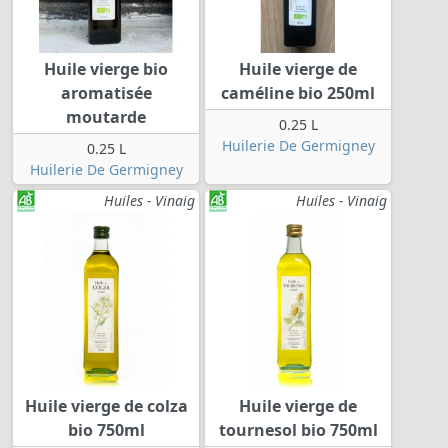
Huile vierge bio
Huile vierge de
aromatisée
caméline bio 250ml
moutarde
0.25 L
Huilerie De Germigney
0.25 L
Huilerie De Germigney
Huiles - Vinaig
Huiles - Vinaig
Huile vierge de colza
Huile vierge de
bio 750ml
tournesol bio 750ml