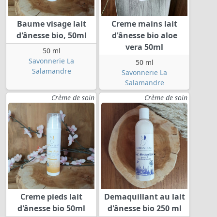
Baume visage lait
Creme mains lait
d'ânesse bio, 50ml
d'ânesse bio aloe
vera 50ml
50 ml
Savonnerie La
50 ml
Salamandre
Savonnerie La
Salamandre
Crème de soin
Crème de soin
Creme pieds lait
Demaquillant au lait
d'ânesse bio 50ml
d'ânesse bio 250 ml