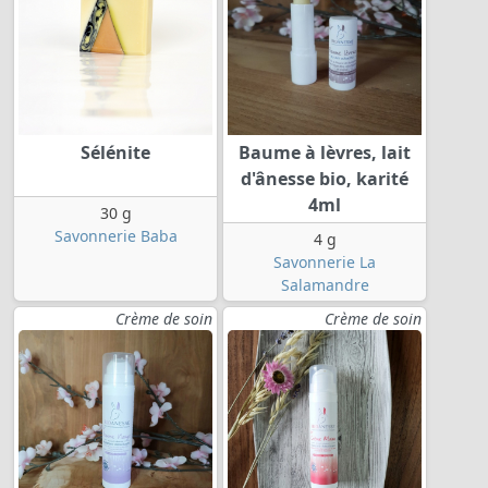
Sélénite
Baume à lèvres, lait
d'ânesse bio, karité
4ml
30 g
Savonnerie Baba
4 g
Savonnerie La
Salamandre
Crème de soin
Crème de soin