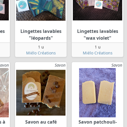
les
Lingettes lavables
Lingettes lavables
"léopards"
"wax violet"
1 u
1 u
Miélo Créations
Miélo Créations
Savon
Savon
Savon
s à
Savon au café
Savon patchouli-