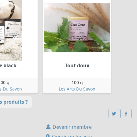
e black
Tout doux
100 g
100 g
ts Du Savon
Les Arts Du Savon
 produits ?
Devenir membre
Ouvrir un locavor