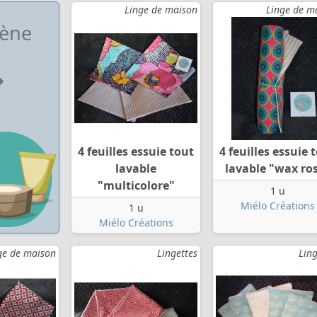
Linge de maison
Linge de m
ène
4 feuilles essuie tout
4 feuilles essuie 
lavable
lavable "wax ro
"multicolore"
1 u
Miélo Créations
1 u
Miélo Créations
ge de maison
Lingettes
Ling