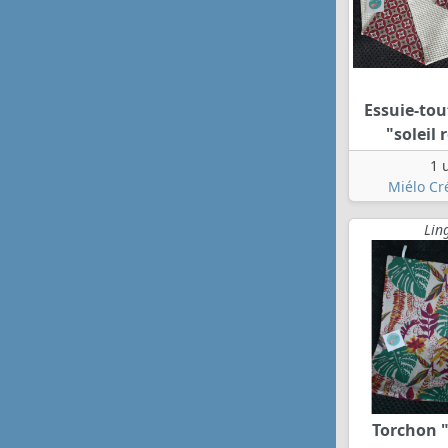
Essuie-tou
"soleil 
1 
Miélo Cr
Lin
Torchon 