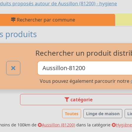
duits proposés autour de Aussillon (81200) - hygiene
Rechercher par commune
s produits
Rechercher un produit distri
Vous pouvez également parcourir notre
catégorie
Toutes
Linge de maison
Li
 moins de 100km de
Aussillon (81200)
dans la catégorie
Hygiène