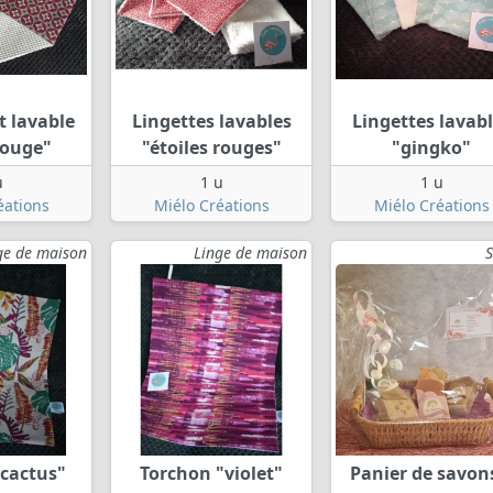
t lavable
Lingettes lavables
Lingettes lavab
rouge"
"étoiles rouges"
"gingko"
u
1 u
1 u
éations
Miélo Créations
Miélo Créations
ge de maison
Linge de maison
"cactus"
Torchon "violet"
Panier de savon