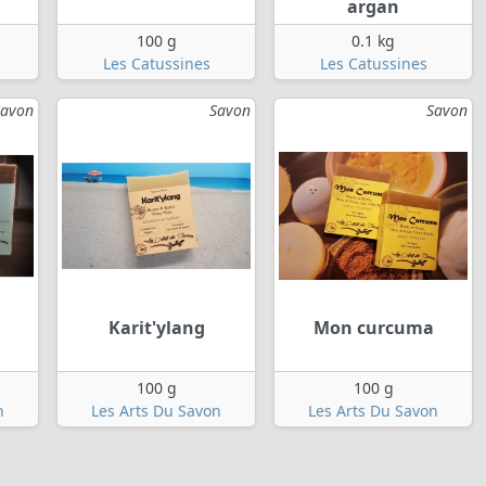
argan
100 g
0.1 kg
Les Catussines
Les Catussines
Savon
Savon
Savon
Karit'ylang
Mon curcuma
100 g
100 g
n
Les Arts Du Savon
Les Arts Du Savon