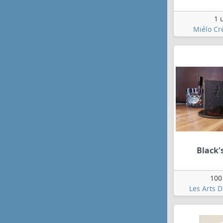
1 
Miélo Cr
Black'
100
Les Arts 