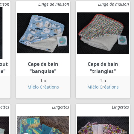
aison
Linge de maison
Linge de maison
tout
Cape de bain
Cape de bain
se"
"banquise"
"triangles"
1 u
1 u
Miélo Créations
Miélo Créations
ettes
Lingettes
Lingettes