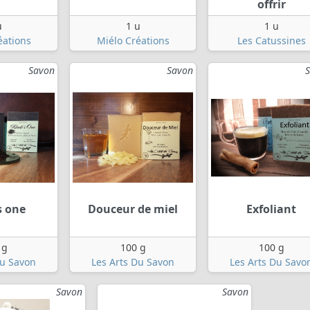
offrir
u
1 u
1 u
éations
Miélo Créations
Les Catussines
Savon
Savon
s one
Douceur de miel
Exfoliant
 g
100 g
100 g
Du Savon
Les Arts Du Savon
Les Arts Du Savo
Savon
Savon