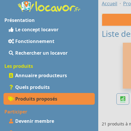
Accueil
Pro
Présentation
Le concept locavor
Liste de
Fonctionnement
Rechercher un locavor
Les produits
Annuaire producteurs
Quels produits
Produits proposés
Participer
Devenir membre
21 produits à