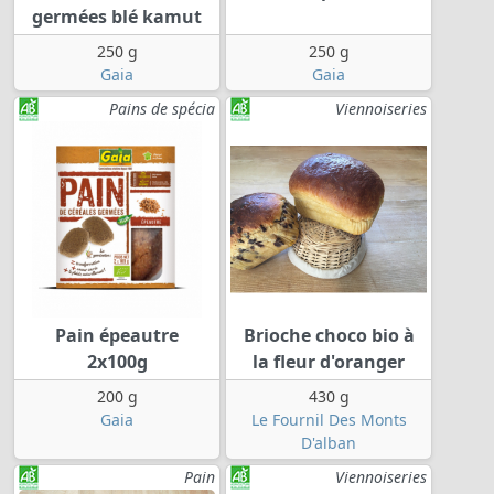
germées blé kamut
250 g
250 g
Gaia
Gaia
Pains de spécia
Viennoiseries
Pain épeautre
Brioche choco bio à
2x100g
la fleur d'oranger
200 g
430 g
Gaia
Le Fournil Des Monts
D'alban
Pain
Viennoiseries