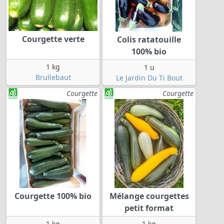
Courgette verte
Colis ratatouille
100% bio
1 kg
1 u
Brullebaut
Le Jardin Du Ti Bout
Courgette
Courgette
Courgette 100% bio
Mélange courgettes
petit format
1 kg
1 kg