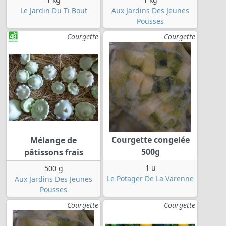
Le Jardin Du Ti Bout
Aux Jardins Des Jeunes
Pousses
Courgette
Courgette
Courgette congelée
Mélange de
500g
pâtissons frais
1 u
500 g
Le Potager De La Varenne
Aux Jardins Des Jeunes
Pousses
Courgette
Courgette