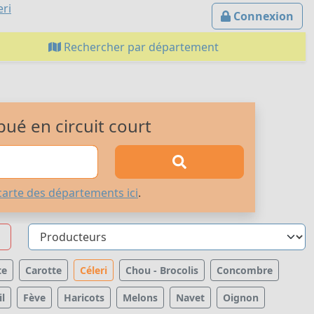
eri
Connexion
Rechercher par département
bué en circuit court
carte des départements ici
.
te
Carotte
Céleri
Chou - Brocolis
Concombre
l
Fève
Haricots
Melons
Navet
Oignon