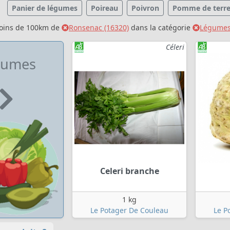
Panier de légumes
Poireau
Poivron
Pomme de terr
moins de 100km de
Ronsenac (16320)
dans la catégorie
Légume
Céleri
gumes
Celeri branche
1 kg
Le Potager De Couleau
Le P