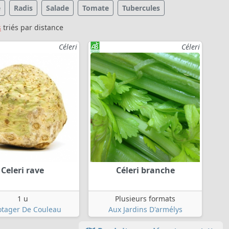
e
Radis
Salade
Tomate
Tubercules
s
triés par distance
Céleri
Céleri
Celeri rave
Céleri branche
1 u
Plusieurs formats
otager De Couleau
Aux Jardins D'armélys