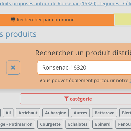
duits proposés autour de Ronsenac (16320) - legumes - Cél
Rechercher par commune
s produits
Rechercher un produit distri
Vous pouvez également parcourir notre
catégorie
Ail
Artichaut
Aubergine
Autres
Betterave
Blet
ge - Potimarron
Courgette
Echalotes
Epinard
Fenoui