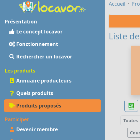
Accueil
Pro
Présentation
Le concept locavor
Liste de
Fonctionnement
Rechercher un locavor
Les produits
Annuaire producteurs
Quels produits
Produits proposés
Participer
Toutes
Devenir membre
Cour