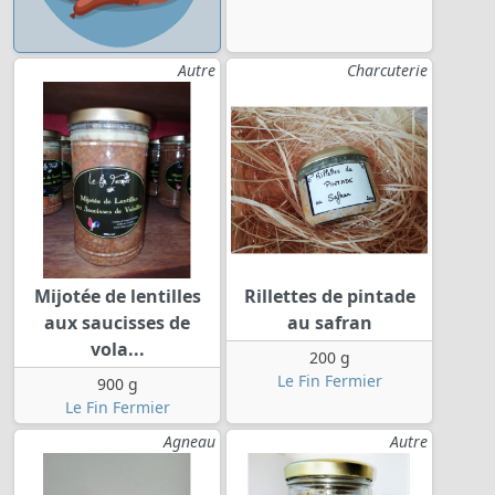
Autre
Charcuterie
Mijotée de lentilles
Rillettes de pintade
aux saucisses de
au safran
vola...
200 g
Le Fin Fermier
900 g
Le Fin Fermier
Agneau
Autre