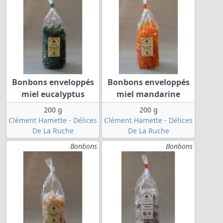
Bonbons enveloppés
Bonbons enveloppés
miel eucalyptus
miel mandarine
200 g
200 g
Clément Hamette - Délices
Clément Hamette - Délices
De La Ruche
De La Ruche
Bonbons
Bonbons