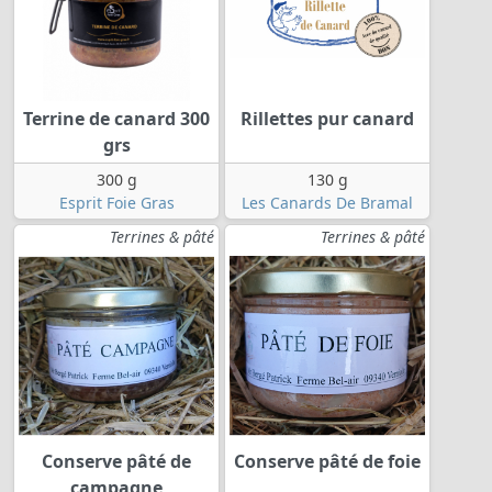
Terrine de canard 300
Rillettes pur canard
grs
300 g
130 g
Esprit Foie Gras
Les Canards De Bramal
Terrines & pâté
Terrines & pâté
Conserve pâté de
Conserve pâté de foie
campagne