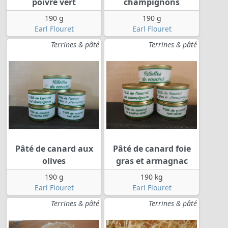
poivre vert
champignons
190 g
190 g
Earl Flouret
Earl Flouret
Terrines & pâté
Terrines & pâté
Pâté de canard aux
Pâté de canard foie
olives
gras et armagnac
190 g
190 kg
Earl Flouret
Earl Flouret
Terrines & pâté
Terrines & pâté