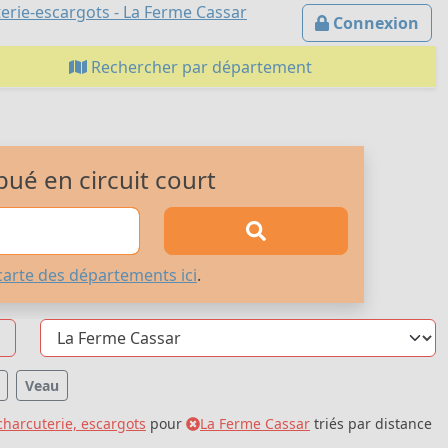
erie-escargots - La Ferme Cassar
Connexion
Rechercher par département
bué en circuit court
carte des départements ici
.
Veau
charcuterie, escargots
pour
La Ferme Cassar
triés par distance