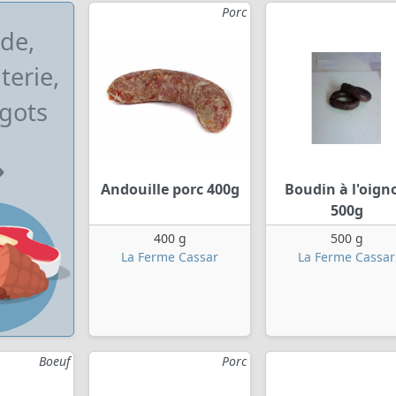
Porc
de,
terie,
gots
Andouille porc 400g
Boudin à l'oign
500g
400 g
500 g
La Ferme Cassar
La Ferme Cassar
Boeuf
Porc