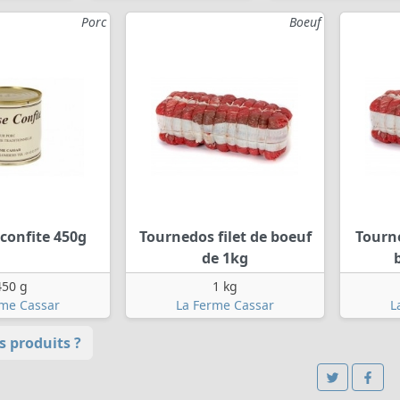
Porc
Boeuf
confite 450g
Tournedos filet de boeuf
Tourn
de 1kg
450 g
1 kg
rme Cassar
La Ferme Cassar
L
 produits ?