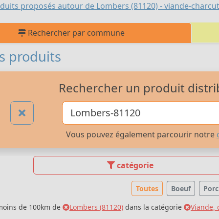
duits proposés autour de Lombers (81120) - viande-charcut
Rechercher par commune
s produits
Rechercher un produit distri
Vous pouvez également parcourir notre
catégorie
Toutes
Boeuf
Porc
 moins de 100km de
Lombers (81120)
dans la catégorie
Viande, 