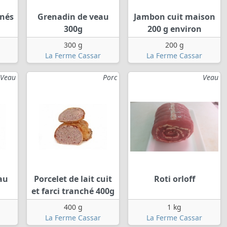
inés
Grenadin de veau
Jambon cuit maison
300g
200 g environ
300 g
200 g
La Ferme Cassar
La Ferme Cassar
Veau
Porc
Veau
au
Porcelet de lait cuit
Roti orloff
et farci tranché 400g
400 g
1 kg
La Ferme Cassar
La Ferme Cassar