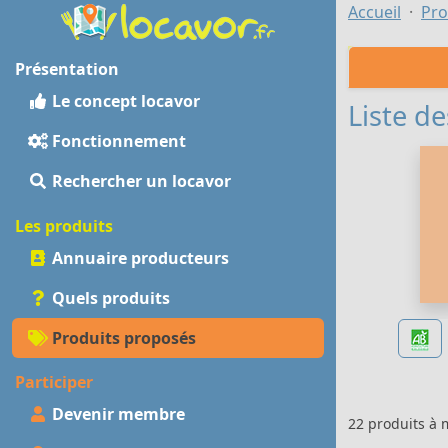
Accueil
Pro
Présentation
Le concept locavor
Liste de
Fonctionnement
Rechercher un locavor
Les produits
Annuaire producteurs
Quels produits
Produits proposés
Participer
Devenir membre
22 produits à