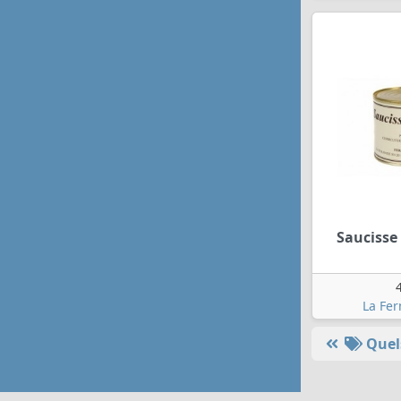
Saucisse 
La Fe
Quels