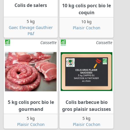
Colis de salers
10 kg colis porc bio le
coquin
5 kg
10 kg
Gaec Elevage Gauthier
Plaisir Cochon
P&f
Caissette
Caissette
5 kg colis porc bio le
Colis barbecue bio
gourmand
gros plaisir saucisses
5 kg
5 kg
Plaisir Cochon
Plaisir Cochon