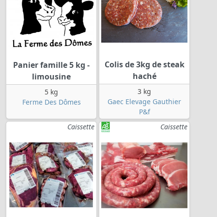
Colis de 3kg de steak
Panier famille 5 kg -
haché
limousine
3 kg
5 kg
Gaec Elevage Gauthier
Ferme Des Dômes
P&f
Caissette
Caissette