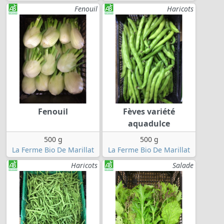
Fenouil
Haricots
Fenouil
Fèves variété
aquadulce
500 g
500 g
La Ferme Bio De Marillat
La Ferme Bio De Marillat
Haricots
Salade