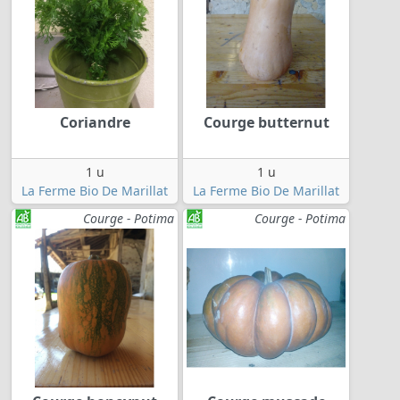
Coriandre
Courge butternut
1 u
1 u
La Ferme Bio De Marillat
La Ferme Bio De Marillat
Courge - Potima
Courge - Potima