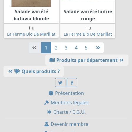
Salade variété
Salade variété laitue
batavia blonde
rouge
1 u
1 u
La Ferme Bio De Marillat
La Ferme Bio De Marillat
1
2
3
4
5
Produits par département
Quels produits ?
Présentation
Mentions légales
Charte / C.G.U.
Devenir membre