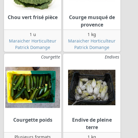
Chou vert frisé pièce
Courge musqué de
provence
1 u
1 kg
Maraicher Horticulteur
Maraicher Horticulteur
Patrick Domange
Patrick Domange
Courgette
Endives
Courgette poids
Endive de pleine
terre
Plusieurs formats
1 kg