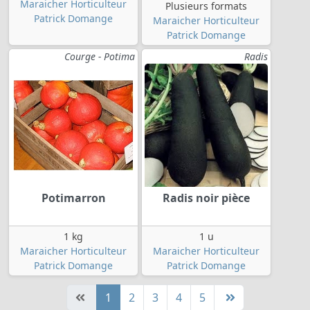
Maraicher Horticulteur
Plusieurs formats
Patrick Domange
Maraicher Horticulteur
Patrick Domange
Courge - Potima
Radis
Potimarron
Radis noir pièce
1 kg
1 u
Maraicher Horticulteur
Maraicher Horticulteur
Patrick Domange
Patrick Domange
1
2
3
4
5