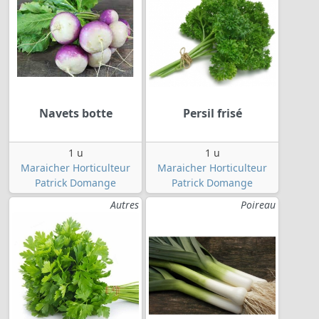
Navets botte
Persil frisé
1 u
1 u
Maraicher Horticulteur
Maraicher Horticulteur
Patrick Domange
Patrick Domange
Autres
Poireau