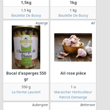
1,5kg
1kg
1.5 kg
1 kg
Boulette De Bussy
Boulette De Bussy
Asperge
Ail
Bocal d'asperges 550
Ail rose pièce
gr
550 g
1 u
La Ferme Laurent
Maraicher Horticulteur
Patrick Domange
Aubergine
Betterave