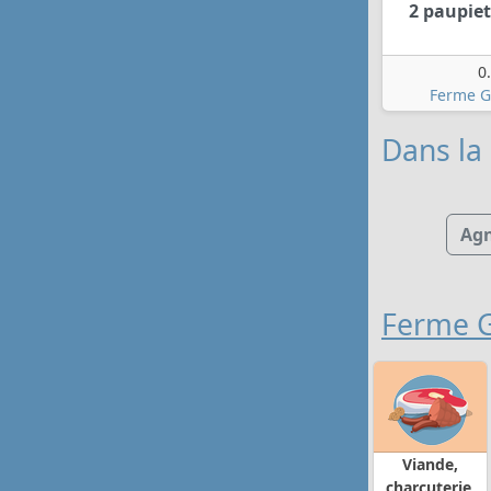
2 paupiet
0
Ferme G
Dans la 
Ag
Ferme G
Viande,
charcuterie,