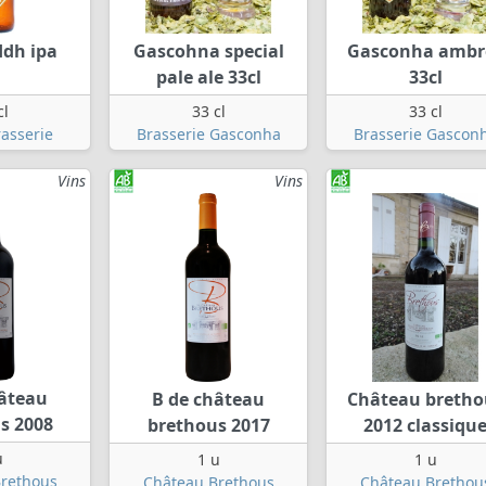
ddh ipa
Gascohna special
Gasconha ambr
pale ale 33cl
33cl
cl
33 cl
33 cl
asserie
Brasserie Gasconha
Brasserie Gascon
Vins
Vins
hâteau
B de château
Château bretho
s 2008
brethous 2017
2012 classiqu
u
1 u
1 u
rethous
Château Brethous
Château Brethou