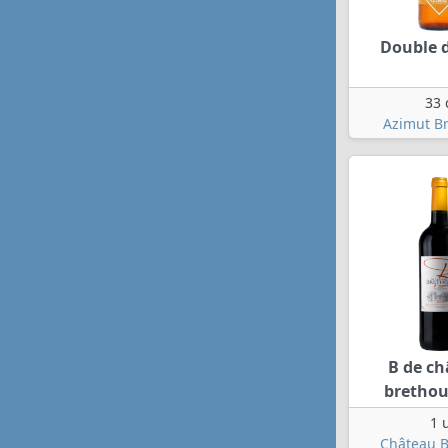
Double 
33 
Azimut Br
B de c
brethou
1 
Château B