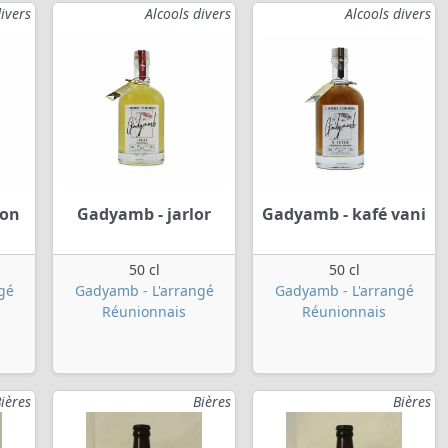
divers
Alcools divers
Alcools divers
bon
Gadyamb - jarlor
Gadyamb - kafé vani
50 cl
50 cl
gé
Gadyamb - L'arrangé
Gadyamb - L'arrangé
Réunionnais
Réunionnais
ières
Bières
Bières