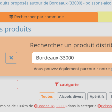
duits proposés autour de Bordeaux (33000) - boissons-alco
Rechercher par commune
s produits
Rechercher un produit distri
Vous pouvez également parcourir notre
catégorie
Toutes
Alcools divers
Apéritifs
à moins de 100km de
Bordeaux (33000)
dans la catégorie
Boisso