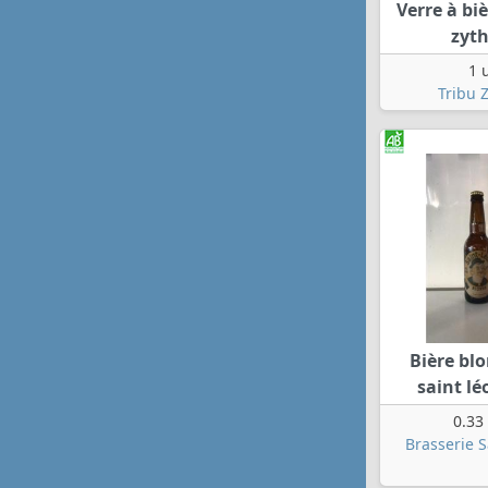
Verre à biè
zyt
1 
Tribu 
Bière bl
saint lé
0.33
Brasserie S