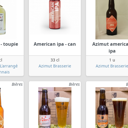
- toupie
American ipa - can
Azimut americ
ipa
cl
33 cl
1 u
L'arrangé
Azimut Brasserie
Azimut Brasseri
nnais
Bières
Bières
B