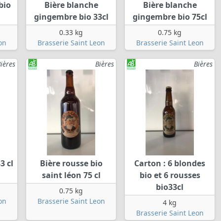
bio
Bière blanche
Bière blanche
gingembre bio 33cl
gingembre bio 75cl
0.33 kg
0.75 kg
on
Brasserie Saint Leon
Brasserie Saint Leon
ières
Bières
Bières
3 cl
Bière rousse bio
Carton : 6 blondes
saint léon 75 cl
bio et 6 rousses
bio33cl
0.75 kg
on
Brasserie Saint Leon
4 kg
Brasserie Saint Leon