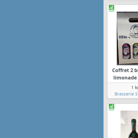
Coffret 2 b
limonade b
1 k
Brasserie S