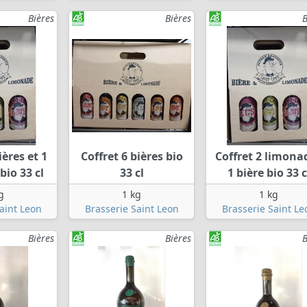
Bières
Bières
B
ières et 1
Coffret 6 bières bio
Coffret 2 limona
io 33 cl
33 cl
1 bière bio 33 c
g
1 kg
1 kg
aint Leon
Brasserie Saint Leon
Brasserie Saint Le
Bières
Bières
B