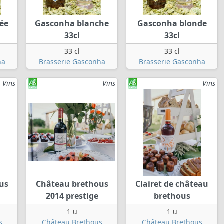
ée
Gasconha blanche
Gasconha blonde
33cl
33cl
33 cl
33 cl
ha
Brasserie Gasconha
Brasserie Gasconha
Vins
Vins
Vins
us
Château brethous
Clairet de château
e
2014 prestige
brethous
1 u
1 u
s
Château Brethous
Château Brethous