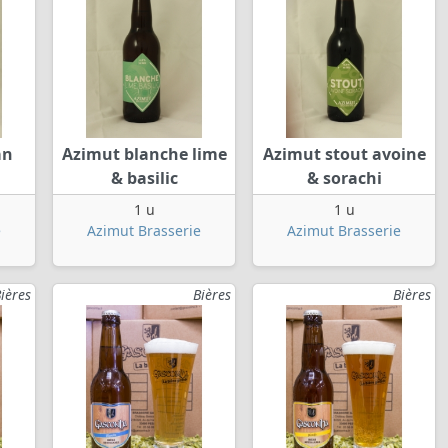
an
Azimut blanche lime
Azimut stout avoine
& basilic
& sorachi
1 u
1 u
e
Azimut Brasserie
Azimut Brasserie
ières
Bières
Bières