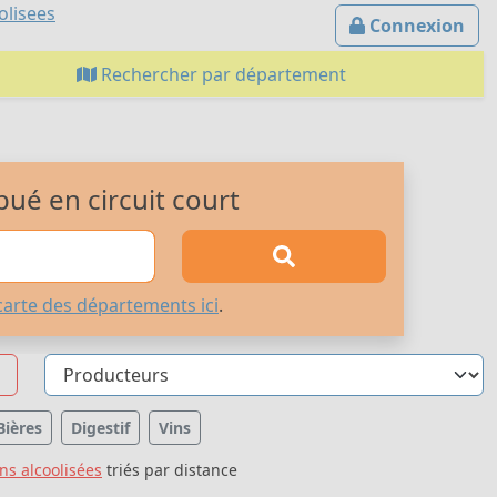
olisees
Connexion
Rechercher par département
bué en circuit court
carte des départements ici
.
Bières
Digestif
Vins
ns alcoolisées
triés par distance