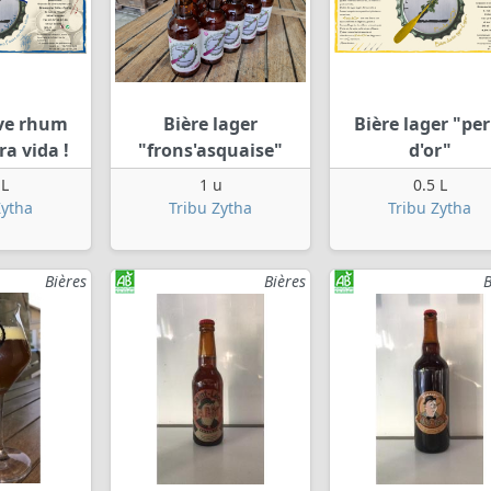
uve rhum
Bière lager
Bière lager "per
ra vida !
"frons'asquaise"
d'or"
 L
1 u
0.5 L
Zytha
Tribu Zytha
Tribu Zytha
Bières
Bières
B