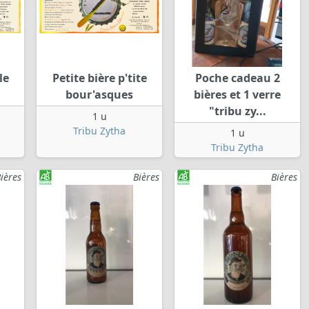
le
Petite bière p'tite
Poche cadeau 2
bour'asques
bières et 1 verre
"tribu zy...
1 u
Tribu Zytha
1 u
Tribu Zytha
ières
Bières
Bières