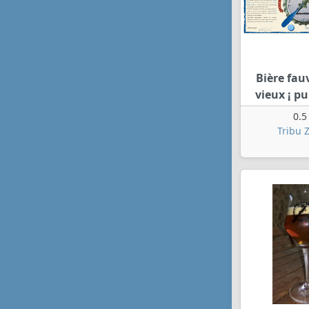
Bière fa
vieux ¡ pu
0.5
Tribu 