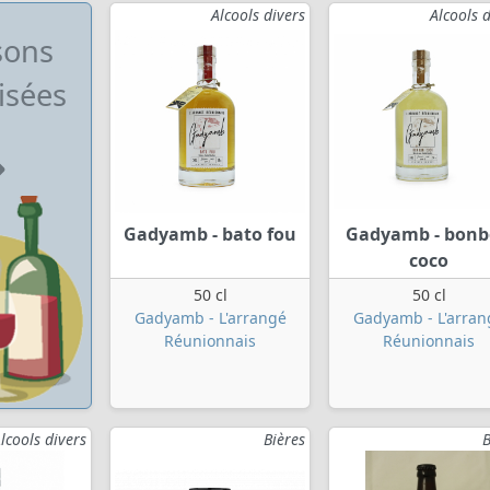
Alcools divers
Alcools 
sons
isées
Gadyamb - bato fou
Gadyamb - bon
coco
50 cl
50 cl
Gadyamb - L'arrangé
Gadyamb - L'arran
Réunionnais
Réunionnais
lcools divers
Bières
B