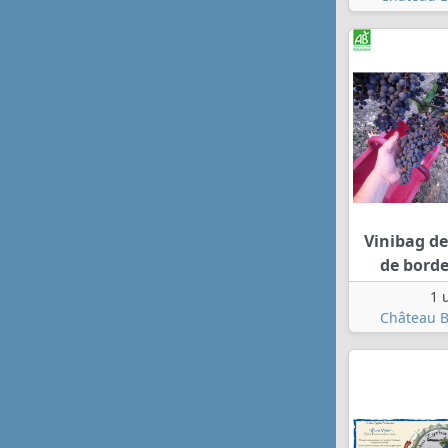
Vinibag de 
de bord
1 
Château B