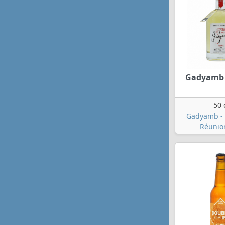
Gadyamb 
50 
Gadyamb - 
Réunio