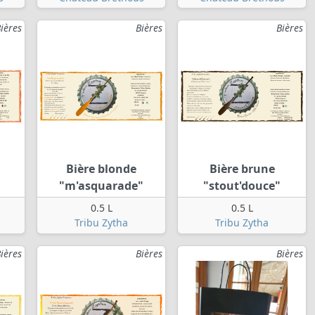
ières
Bières
Bières
Bière blonde
Bière brune
"m'asquarade"
"stout'douce"
0.5 L
0.5 L
Tribu Zytha
Tribu Zytha
ières
Bières
Bières