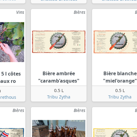
Vins
Bières
B
Bière ambrée
Bière blanche
5 l côtes
"caramb'asques"
"miel'orange"
eaux ro
0.5 L
0.5 L
u
Tribu Zytha
Tribu Zytha
rethous
Bières
Bières
B