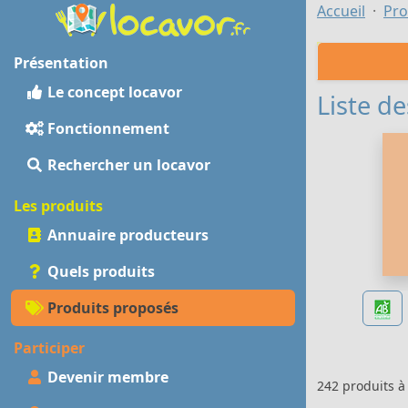
Accueil
Pro
Présentation
Le concept locavor
Liste de
Fonctionnement
Rechercher un locavor
Les produits
Annuaire producteurs
Quels produits
Produits proposés
Participer
Devenir membre
242 produits 