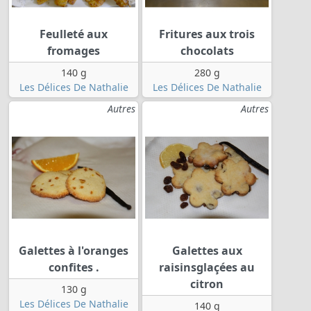
Feulleté aux
Fritures aux trois
fromages
chocolats
140 g
280 g
Les Délices De Nathalie
Les Délices De Nathalie
Autres
Autres
Galettes à l'oranges
Galettes aux
confites .
raisinsglaçées au
citron
130 g
Les Délices De Nathalie
140 g