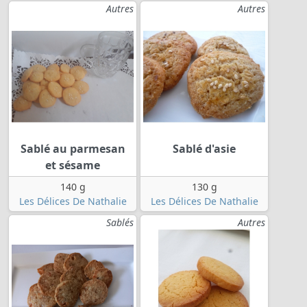
Autres
Autres
Sablé au parmesan
Sablé d'asie
et sésame
140 g
130 g
Les Délices De Nathalie
Les Délices De Nathalie
Sablés
Autres