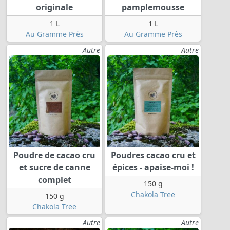
originale
pamplemousse
1 L
1 L
Au Gramme Près
Au Gramme Près
Autre
Autre
Poudre de cacao cru
Poudres cacao cru et
et sucre de canne
épices - apaise-moi !
complet
150 g
Chakola Tree
150 g
Chakola Tree
Autre
Autre