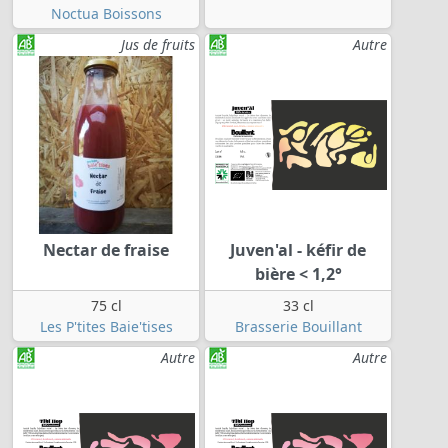
Noctua Boissons
Jus de fruits
Autre
Nectar de fraise
Juven'al - kéfir de
bière < 1,2°
75 cl
33 cl
Les P'tites Baie'tises
Brasserie Bouillant
Autre
Autre