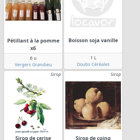
Boisson soja vanille
Pétillant à la pomme
x6
1 L
6 u
Doubs Céréales
Vergers Grandieu
Sirop
Sirop
Sirop de cerise
Sirop de coing