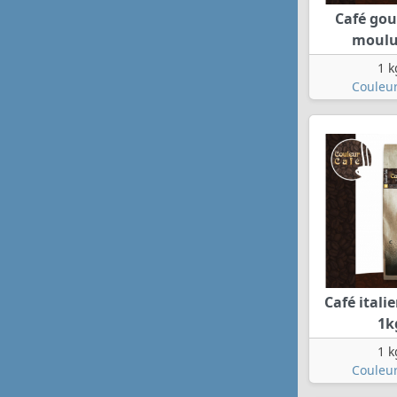
Café go
moulu
1 k
Couleur
Café ital
1k
1 k
Couleur