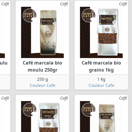
Café
Café
Café
ulu
Café marcala bio
Café marcala bio
moulu 250gr
grains 1kg
250 g
1 kg
Couleur Cafe
Couleur Cafe
Café
Café
Café