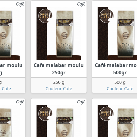
Café
Café
bar moulu
Cafe malabar moulu
Café malabar mo
g
250gr
500gr
g
250 g
500 g
 Cafe
Couleur Cafe
Couleur Cafe
Café
Café