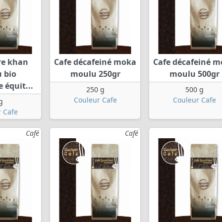
re khan
Cafe décafeiné moka
Cafe décafeiné 
 bio
moulu 250gr
moulu 500gr
 équit...
250 g
500 g
Couleur Cafe
Couleur Cafe
g
 Cafe
Café
Café