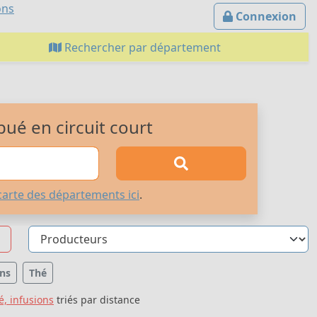
ons
Connexion
Rechercher par département
bué en circuit court
carte des départements ici
.
ons
Thé
é, infusions
triés par distance