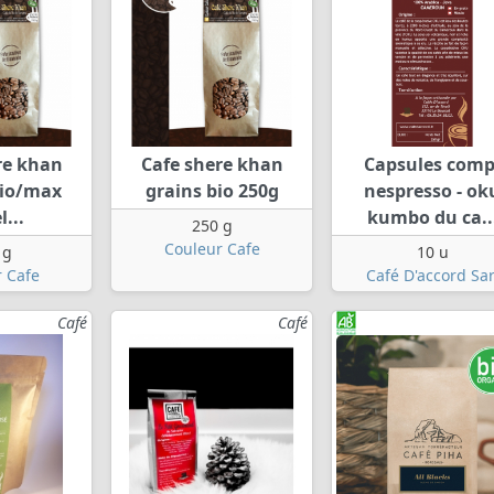
re khan
Cafe shere khan
Capsules comp
bio/max
grains bio 250g
nespresso - ok
...
kumbo du ca..
250 g
Couleur Cafe
 g
10 u
 Cafe
Café D'accord Sar
Café
Café