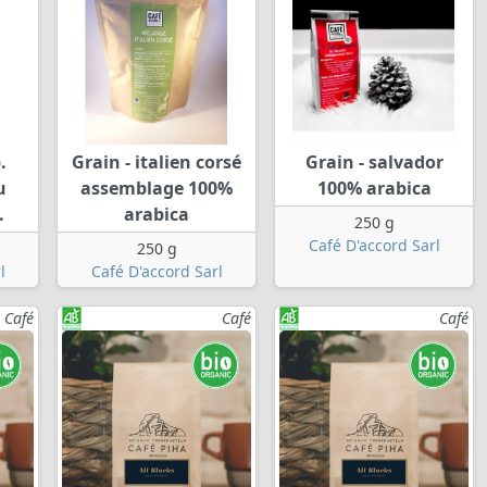
.
Grain - italien corsé
Grain - salvador
u
assemblage 100%
100% arabica
.
arabica
250 g
Café D'accord Sarl
250 g
l
Café D'accord Sarl
Café
Café
Café