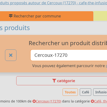
duits proposés autour de Cercoux (17270) - cafe-the-infusi
Rechercher par commune
s produits
Rechercher un produit distri
Vous pouvez également parcourir notre
catégorie
Toutes
Café
Infusi
à moins de 100km de
Cercoux (17270)
dans la catégorie
Café, th