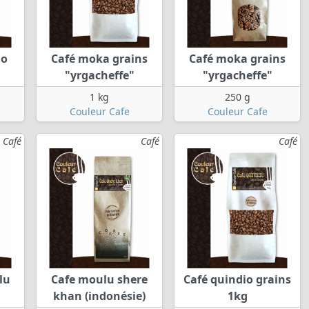
io
Café moka grains
Café moka grains
"yrgacheffe"
"yrgacheffe"
1 kg
250 g
Couleur Cafe
Couleur Cafe
Café
Café
Café
lu
Cafe moulu shere
Café quindio grains
khan (indonésie)
1kg