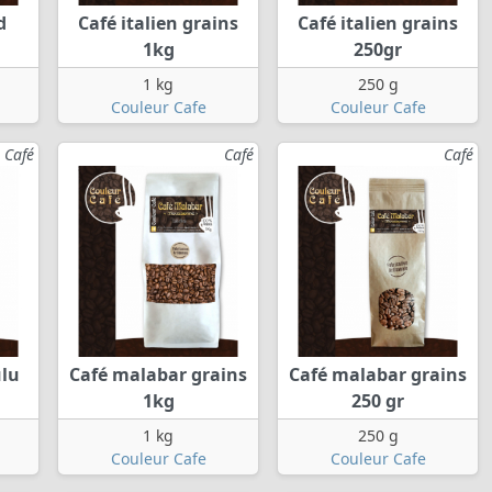
d
Café italien grains
Café italien grains
1kg
250gr
1 kg
250 g
Couleur Cafe
Couleur Cafe
Café
Café
Café
ulu
Café malabar grains
Café malabar grains
1kg
250 gr
1 kg
250 g
Couleur Cafe
Couleur Cafe