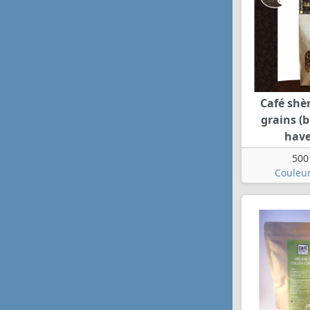
Café shè
grains (
havel
500
Couleur