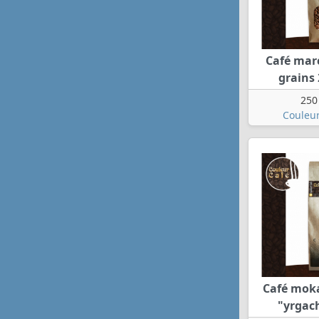
Café mar
grains
250
Couleur
Café mok
"yrgac