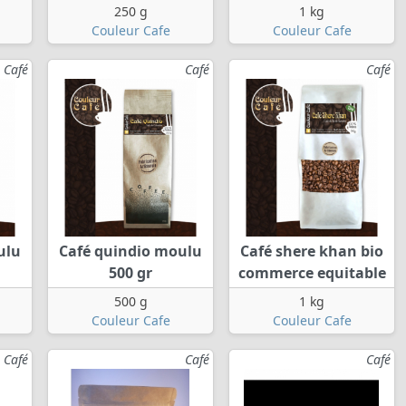
250 g
1 kg
Couleur Cafe
Couleur Cafe
Café
Café
Café
ulu
Café quindio moulu
Café shere khan bio
500 gr
commerce equitable
500 g
1 kg
Couleur Cafe
Couleur Cafe
Café
Café
Café