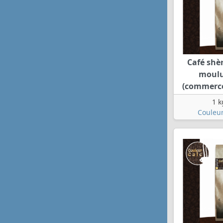
Café shè
moulu
(commerce
1 k
Couleur