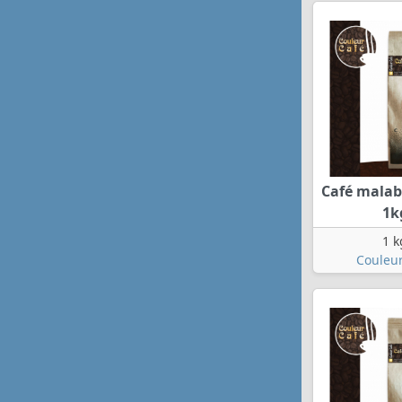
Café mala
1k
1 k
Couleur