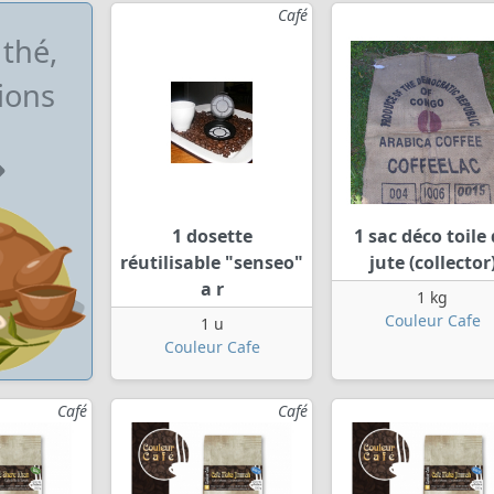
Café
 thé,
ions
1 dosette
1 sac déco toile
réutilisable "senseo"
jute (collector
a r
1 kg
Couleur Cafe
1 u
Couleur Cafe
Café
Café