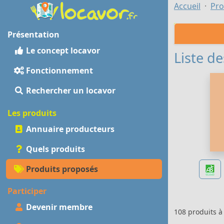
Accueil
Pro
Présentation
Le concept locavor
Liste de
Fonctionnement
Rechercher un locavor
Les produits
Annuaire producteurs
Quels produits
Produits proposés
Participer
Devenir membre
108 produits 