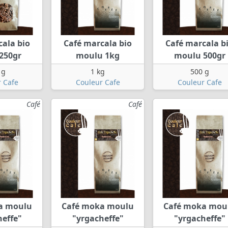
cala bio
Café marcala bio
Café marcala b
 250gr
moulu 1kg
moulu 500gr
 g
1 kg
500 g
 Cafe
Couleur Cafe
Couleur Cafe
Café
Café
a moulu
Café moka moulu
Café moka mou
heffe"
"yrgacheffe"
"yrgacheffe"