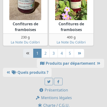
Confitures de
Confitures de
framboises
framboises
230 g
400 g
La Note Du Colibri
La Note Du Colibri
1
2
3
4
5
Produits par département
Quels produits ?
Présentation
Mentions légales
Charte / C.G.U.