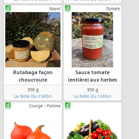
Navet
Tomate
Rutabaga façon
Sauce tomate
choucroute
(entière) aux herbes
350 g
350 g
La Note Du Colibri
La Note Du Colibri
Courge - Potima