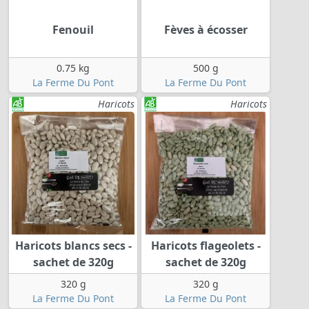
Fenouil
Fèves à écosser
0.75 kg
500 g
La Ferme Du Pont
La Ferme Du Pont
Haricots
Haricots
Haricots blancs secs -
Haricots flageolets -
sachet de 320g
sachet de 320g
320 g
320 g
La Ferme Du Pont
La Ferme Du Pont