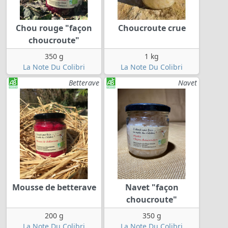
Chou rouge "façon
Choucroute crue
choucroute"
350 g
1 kg
La Note Du Colibri
La Note Du Colibri
Betterave
Navet
Mousse de betterave
Navet "façon
choucroute"
200 g
350 g
La Note Du Colibri
La Note Du Colibri