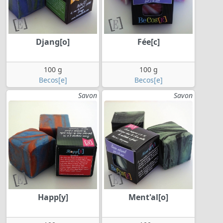
Djang[o]
Fée[c]
100 g
100 g
Becos[e]
Becos[e]
Savon
Savon
Happ[y]
Ment'al[o]