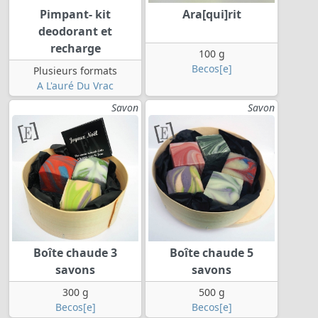
Pimpant- kit
Ara[qui]rit
deodorant et
recharge
100 g
Becos[e]
Plusieurs formats
A L'auré Du Vrac
Savon
Savon
Boîte chaude 3
Boîte chaude 5
savons
savons
300 g
500 g
Becos[e]
Becos[e]