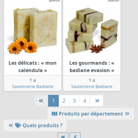
Les délicats : « mon
Les gourmands : «
calendula »
badiane evasion »
1 u
1 u
Savonnerie Badiane
Savonnerie Badiane
1
2
3
4
Produits par département
Quels produits ?