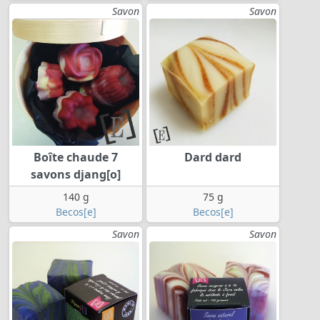
Savon
Savon
Boîte chaude 7
Dard dard
savons djang[o]
140 g
75 g
Becos[e]
Becos[e]
Savon
Savon