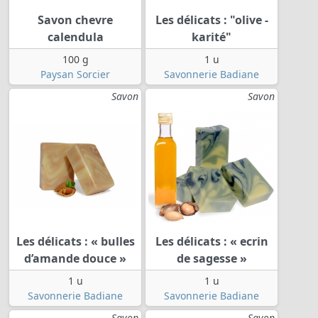
Savon chevre
Les délicats : "olive -
calendula
karité"
100 g
1 u
Paysan Sorcier
Savonnerie Badiane
Savon
Savon
Les délicats : « bulles
Les délicats : « ecrin
d’amande douce »
de sagesse »
1 u
1 u
Savonnerie Badiane
Savonnerie Badiane
Savon
Savon