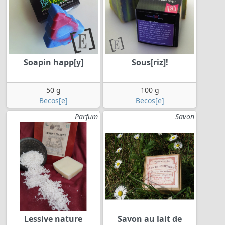
Soapin happ[y]
Sous[riz]!
50 g
100 g
Becos[e]
Becos[e]
Parfum
Savon
Lessive nature
Savon au lait de