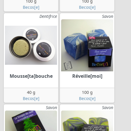
100 g
100 g
Becos[e]
Becos[e]
Dentifrice
Savon
Mousse[ta]bouche
Réveille[moi]
40 g
100 g
Becos[e]
Becos[e]
Savon
Savon