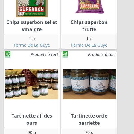
Chips superbon sel et
Chips superbon
vinaigre
truffe
1 u
1 u
Ferme De La Guye
Ferme De La Guye
Produits à tart
Produits à tart
Tartinette ail des
Tartinette ortie
ours
sarriette
90 g
70 g