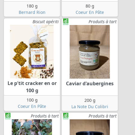
180 g
80 g
Bernard Rion
Coeur En Pâte
Biscuit apériti
Produits à tart
Le p'tit cracker en or
Caviar d'aubergines
100 g
100 g
200 g
Coeur En Pâte
La Note Du Colibri
Produits à tart
Produits à tart