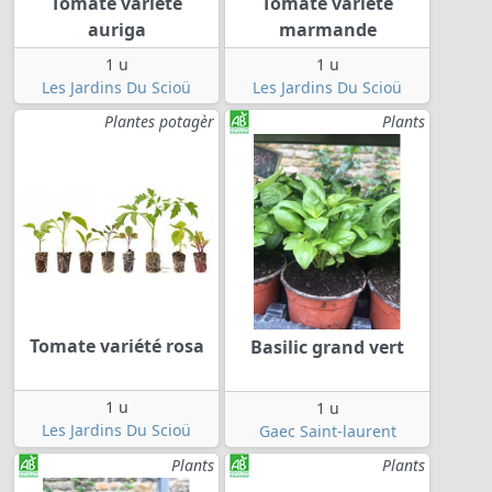
Tomate variété
Tomate variété
auriga
marmande
1 u
1 u
Les Jardins Du Scioü
Les Jardins Du Scioü
Plantes potagèr
Plants
Tomate variété rosa
Basilic grand vert
1 u
1 u
Les Jardins Du Scioü
Gaec Saint-laurent
Plants
Plants