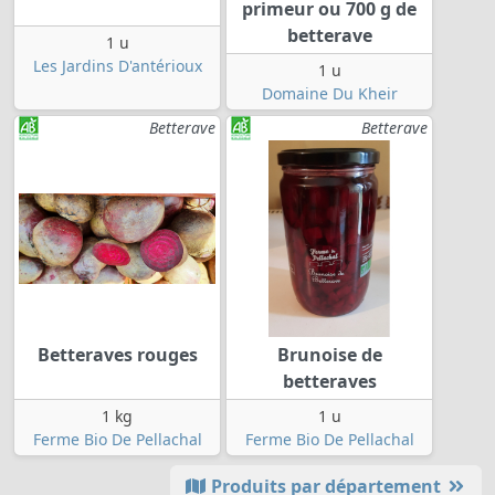
primeur ou 700 g de
betterave
1 u
Les Jardins D'antérioux
1 u
Domaine Du Kheir
Betterave
Betterave
Betteraves rouges
Brunoise de
betteraves
1 kg
1 u
Ferme Bio De Pellachal
Ferme Bio De Pellachal
Produits par département