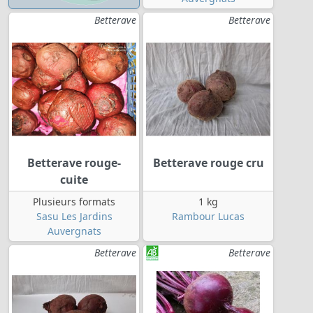
Betterave
Betterave
Betterave rouge-
Betterave rouge cru
cuite
Plusieurs formats
1 kg
Sasu Les Jardins
Rambour Lucas
Auvergnats
Betterave
Betterave