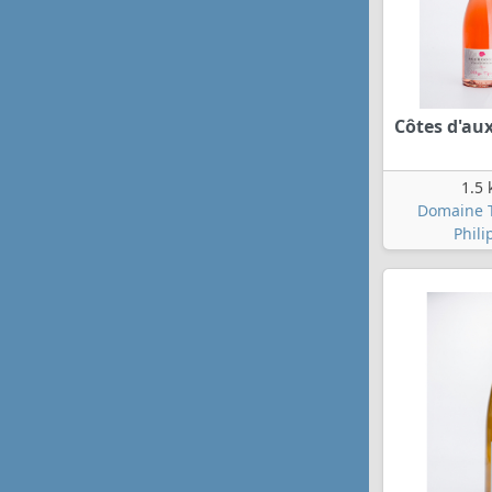
Côtes d'au
1.5 
Domaine T
Phili