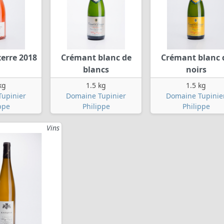
xerre 2018
Crémant blanc de
Crémant blanc 
blancs
noirs
kg
1.5 kg
1.5 kg
upinier
Domaine Tupinier
Domaine Tupinie
ppe
Philippe
Philippe
Vins