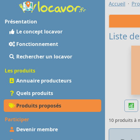
Accueil
Pro
Présentation
Le concept locavor
Liste de
Fonctionnement
Rechercher un locavor
Les produits
Annuaire producteurs
Quels produits
Produits proposés
Participer
10 produits à
Devenir membre