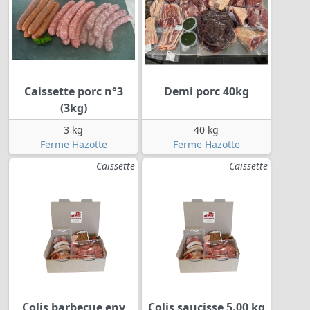
Caissette porc n°3
Demi porc 40kg
(3kg)
3 kg
40 kg
Ferme Hazotte
Ferme Hazotte
Caissette
Caissette
Colis barbecue env
Colis saucisse 5.00 kg