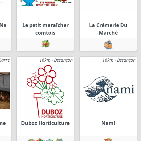
 Na
Le petit maraîcher
La Crémerie Du
comtois
Marché
Barre
16km - Besançon
16km - Besançon
me
Duboz Horticulture
Nami