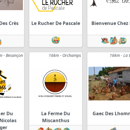
Des Crès
Le Rucher De Pascale
Bienvenue Chez
m - Besançon
16km - Orchamps
16km - La 
her Du
La Ferme Du
Gaec Des Lhom
Nicolas
Miscanthus
ger