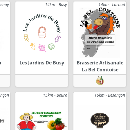
cenay
14km - Busy
14km - Larnod
a
Les Jardins De Busy
Brasserie Artisanale
La Bel Comtoise
ançon
15km - Beure
16km - Besançon