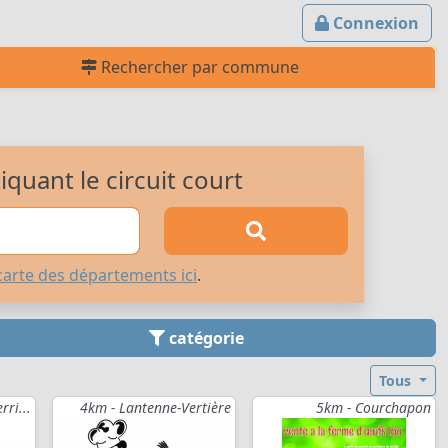
Connexion
Rechercher par commune
quant le circuit court
carte des départements ici
.
catégorie
Tous
rri...
4km - Lantenne-Vertière
5km - Courchapon