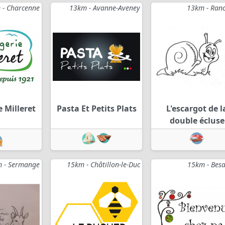
 - Charcenne
13km - Avanne-Aveney
13km - Ran
 Milleret
Pasta Et Petits Plats
L'escargot de l
double écluse
 - Sermange
15km - Châtillon-le-Duc
15km - Bes