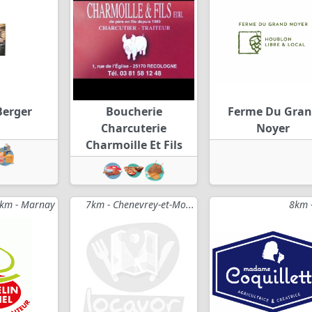
Berger
Boucherie
Ferme Du Gra
Charcuterie
Noyer
Charmoille Et Fils
km - Marnay
7km - Chenevrey-et-Mo...
8km -