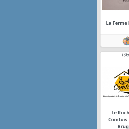
La Ferme 
16k
Le Ruc
Comtois 
Brug