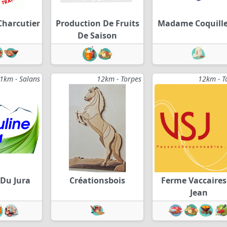
Charcutier
Production De Fruits
Madame Coquille
De Saison
1km - Salans
12km - Torpes
12km - T
 Du Jura
Créationsbois
Ferme Vaccaires
Jean