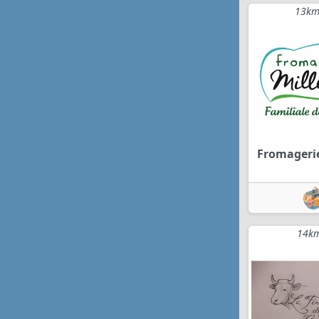
13km
Fromagerie
14km