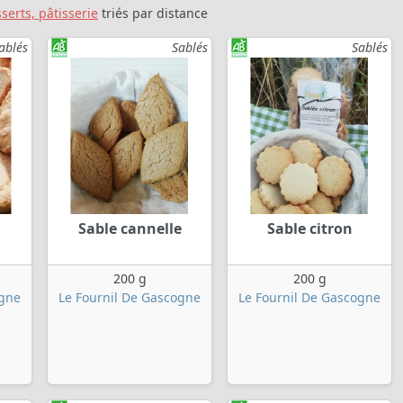
sserts, pâtisserie
triés par distance
ablés
Sablés
Sablés
Sable cannelle
Sable citron
200 g
200 g
ogne
Le Fournil De Gascogne
Le Fournil De Gascogne