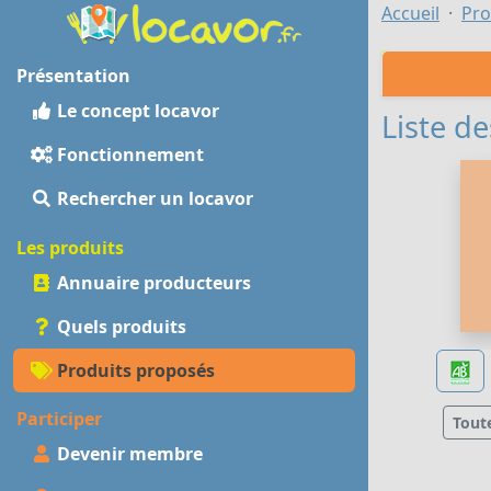
Accueil
Pro
Présentation
Le concept locavor
Liste de
Fonctionnement
Rechercher un locavor
Les produits
Annuaire producteurs
Quels produits
Produits proposés
Participer
Tout
Devenir membre