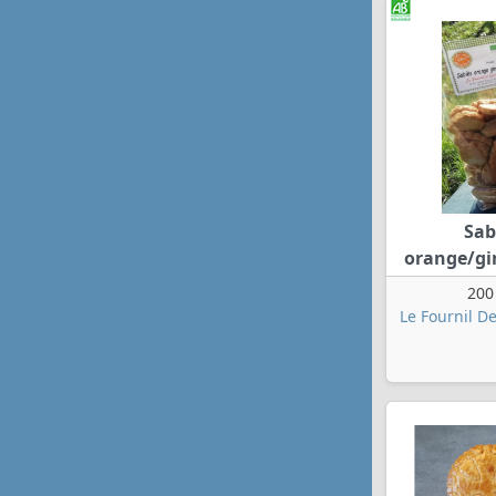
Sab
orange/g
200
Le Fournil D