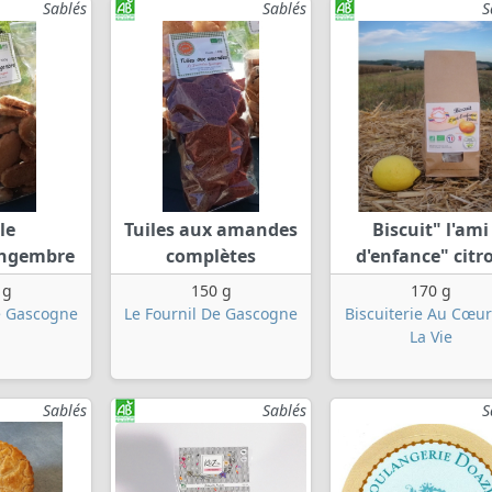
Sablés
Sablés
S
le
Tuiles aux amandes
Biscuit" l'ami
ingembre
complètes
d'enfance" citr
 g
150 g
170 g
e Gascogne
Le Fournil De Gascogne
Biscuiterie Au Cœu
La Vie
Sablés
Sablés
S