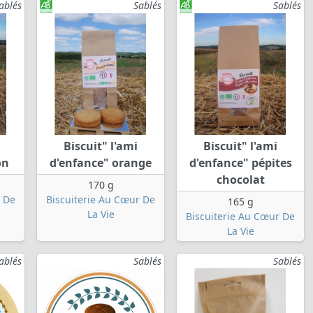
ablés
Sablés
Sablés
Biscuit" l'ami
Biscuit" l'ami
on
d'enfance" orange
d'enfance" pépites
chocolat
170 g
r De
Biscuiterie Au Cœur De
165 g
La Vie
Biscuiterie Au Cœur De
La Vie
ablés
Sablés
Sablés