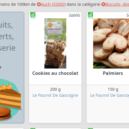
 moins de 100km de
Auch (32000)
dans la catégorie
Biscuits, de
Sablés
S
its,
rts,
serie
Cookies au chocolat
Palmiers
200 g
150 g
Le Fournil De Gascogne
Le Fournil De Gasc