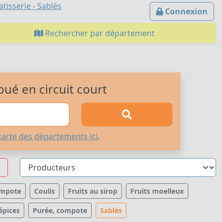
tisserie - Sablés
Connexion
Rechercher par département
bué en circuit court
carte des départements ici
.
mpote
Coulis
Fruits au sirop
Fruits moelleux
épices
Purée, compote
Sablés