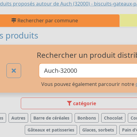
duits proposés autour de Auch (32000) - biscuits-gateaux-pa
Rechercher par commune
s produits
Rechercher un produit distri
Vous pouvez également parcourir notre
catégorie
es
Autres
Barre de céréales
Bonbons
Chocolat
Co
Gâteaux et patisseries
Glaces, sorbets
Pain d'