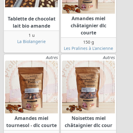
Amandes miel
Tablette de chocolat
châtaignier dlc
lait bio amande
courte
1 u
La Biolangerie
150 g
Les Pralines à L'ancienne
Autres
Autres
Amandes miel
Noisettes miel
tournesol - dlc courte
châtaignier dlc cour