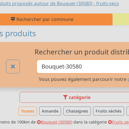
duits proposés autour de Bouquet (30580) - fruits-secs
Rechercher par commune
s produits
Rechercher un produit distri
Vous pouvez également parcourir notre
catégorie
Toutes
Amande
Chataignes
Fruits séchés
 moins de 100km de
Bouquet (30580)
dans la catégorie
Fruits se