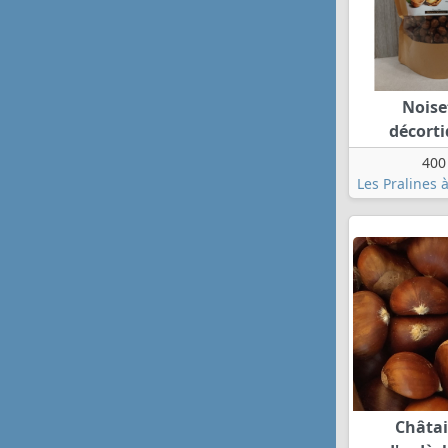
Noise
décort
400
Les Pralines 
Châta