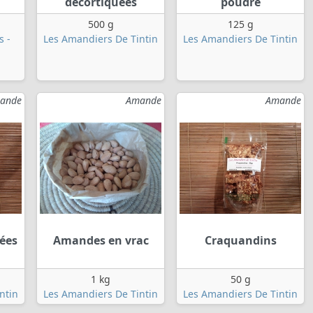
décortiquées
poudre
500 g
125 g
s -
Les Amandiers De Tintin
Les Amandiers De Tintin
ande
Amande
Amande
ées
Amandes en vrac
Craquandins
1 kg
50 g
ntin
Les Amandiers De Tintin
Les Amandiers De Tintin