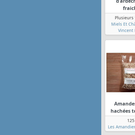
d'ardèc
fraic
Plusieurs
Miels Et Ch
Vincent
Amandes
hachées t
125
Les Amandier