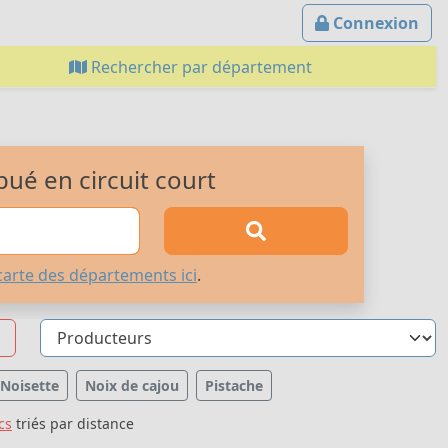
Connexion
Rechercher par département
bué en circuit court
carte des départements ici
.
Noisette
Noix de cajou
Pistache
cs
triés par distance