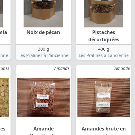
mia
Noix de pécan
Pistaches
décortiquées
300 g
400 g
ienne
Les Pralines à L'ancienne
Les Pralines à L'ancienne
ignes
Amande
Amande
hes
Amande
Amandes brute en