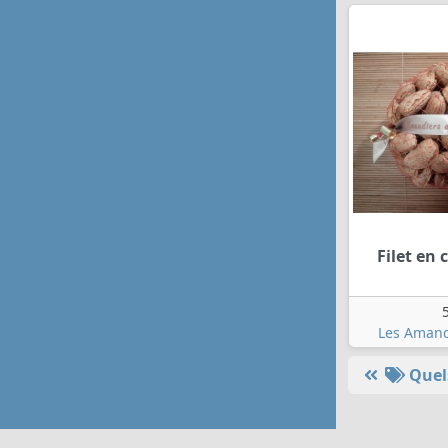
Filet en
Les Amand
Quels