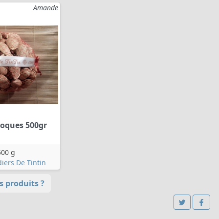
Amande
 coques 500gr
500 g
iers De Tintin
 produits ?