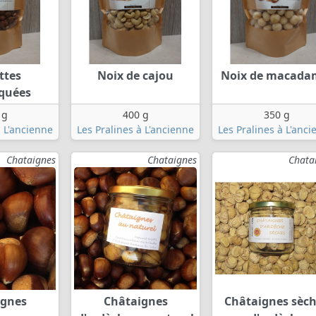
ttes
Noix de cajou
Noix de macada
iquées
 g
400 g
350 g
à L'ancienne
Les Pralines à L'ancienne
Les Pralines à L'anc
Chataignes
Chataignes
Chata
ignes
Châtaignes
Châtaignes sèc