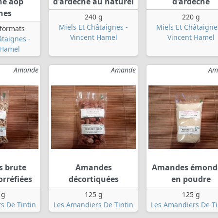
he aop
d'ardèche au naturel
d'ardèche
hes
240 g
220 g
Miels Et Châtaignes -
Miels Et Châtaigne
 formats
Vincent Hamel
Vincent Hamel
âtaignes -
 Hamel
Amande
Amande
Am
 brute
Amandes
Amandes émond
orréfiées
décortiquées
en poudre
 g
125 g
125 g
s De Tintin
Les Amandiers De Tintin
Les Amandiers De Ti