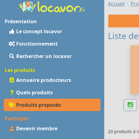
Accueil
Pro
Présentation
Le concept locavor
Liste de
Fonctionnement
Rechercher un locavor
Les produits
Annuaire producteurs
Quels produits
Produits proposés
Participer
Devenir membre
20 produits à