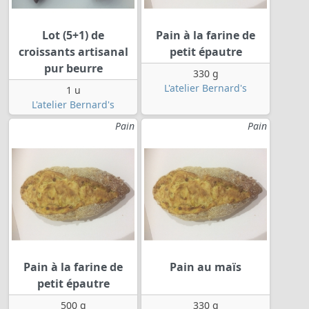
Lot (5+1) de
Pain à la farine de
croissants artisanal
petit épautre
pur beurre
330 g
L'atelier Bernard's
1 u
L'atelier Bernard's
Pain
Pain
Pain à la farine de
Pain au maïs
petit épautre
500 g
330 g