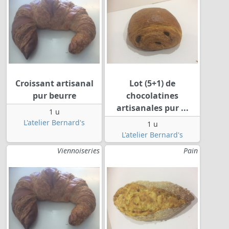
Croissant artisanal
Lot (5+1) de
pur beurre
chocolatines
artisanales pur ...
1 u
L'atelier Bernard's
1 u
L'atelier Bernard's
Viennoiseries
Pain