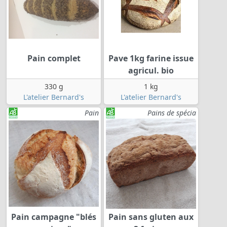
Pain complet
Pave 1kg farine issue
agricul. bio
330 g
1 kg
L'atelier Bernard's
L'atelier Bernard's
Pain
Pains de spécia
Pain campagne "blés
Pain sans gluten aux