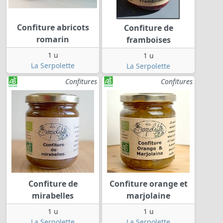
Confiture abricots
Confiture de
romarin
framboises
1 u
1 u
La Serpolette
La Serpolette
Confitures
Confitures
Confiture de
Confiture orange et
mirabelles
marjolaine
1 u
1 u
La Serpolette
La Serpolette