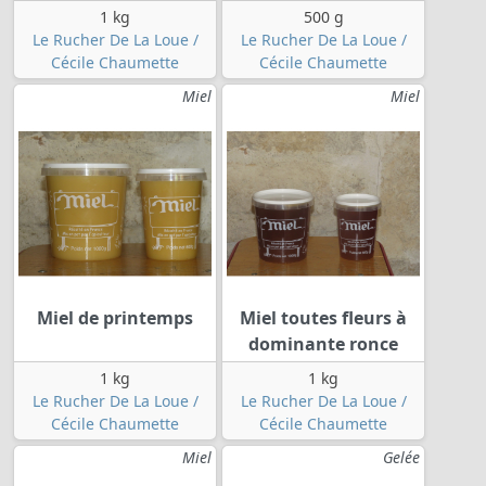
1 kg
500 g
Le Rucher De La Loue /
Le Rucher De La Loue /
Cécile Chaumette
Cécile Chaumette
Miel
Miel
Miel de printemps
Miel toutes fleurs à
dominante ronce
1 kg
1 kg
Le Rucher De La Loue /
Le Rucher De La Loue /
Cécile Chaumette
Cécile Chaumette
Miel
Gelée