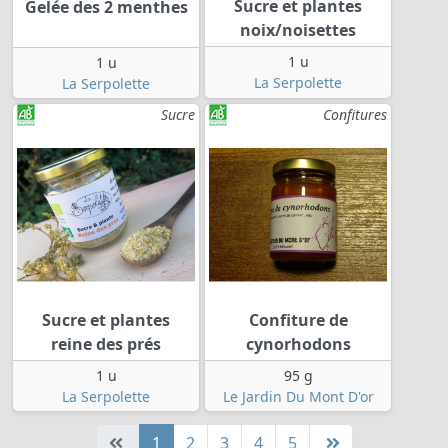
Sucre et plantes
Gelée des 2 menthes
noix/noisettes
1 u
1 u
La Serpolette
La Serpolette
Sucre
Confitures
Sucre et plantes
Confiture de
reine des prés
cynorhodons
1 u
95 g
La Serpolette
Le Jardin Du Mont D'or
1
2
3
4
5