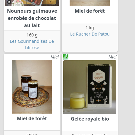
Nounours guimauve
Miel de forêt
enrobés de chocolat
au lait
1 kg
Le Rucher De Patou
160 g
Les Gourmandises De
Lilirose
Miel
Miel
Miel de forêt
Gelée royale bio