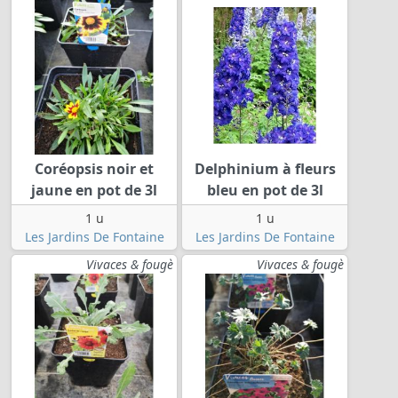
Coréopsis noir et
Delphinium à fleurs
jaune en pot de 3l
bleu en pot de 3l
1 u
1 u
Les Jardins De Fontaine
Les Jardins De Fontaine
Vivaces & fougè
Vivaces & fougè