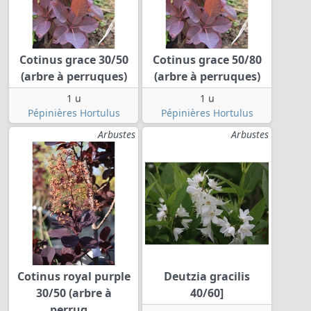
Cotinus grace 30/50
Cotinus grace 50/80
(arbre à perruques)
(arbre à perruques)
1 u
1 u
Pépinières Hortulus
Pépinières Hortulus
Arbustes
Arbustes
Cotinus royal purple
Deutzia gracilis
30/50 (arbre à
40/60]
perruq...