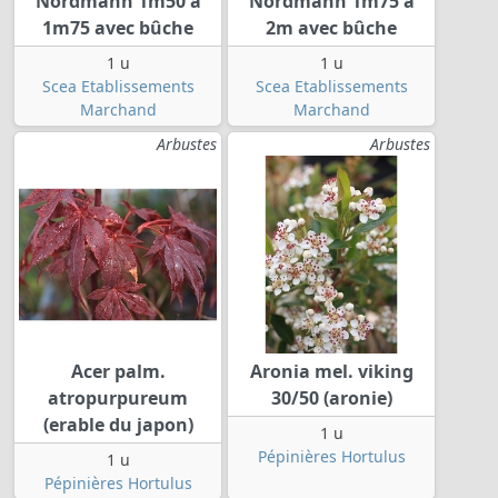
Nordmann 1m50 à
Nordmann 1m75 à
1m75 avec bûche
2m avec bûche
1 u
1 u
Scea Etablissements
Scea Etablissements
Marchand
Marchand
Arbustes
Arbustes
Acer palm.
Aronia mel. viking
atropurpureum
30/50 (aronie)
(erable du japon)
1 u
Pépinières Hortulus
1 u
Pépinières Hortulus