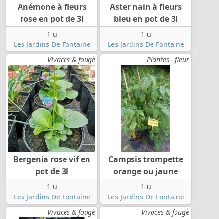
Anémone à fleurs
Aster nain à fleurs
rose en pot de 3l
bleu en pot de 3l
1 u
1 u
Les Jardins De Fontaine
Les Jardins De Fontaine
Vivaces & fougè
Plantes - fleur
Bergenia rose vif en
Campsis trompette
pot de 3l
orange ou jaune
1 u
1 u
Les Jardins De Fontaine
Les Jardins De Fontaine
Vivaces & fougè
Vivaces & fougè