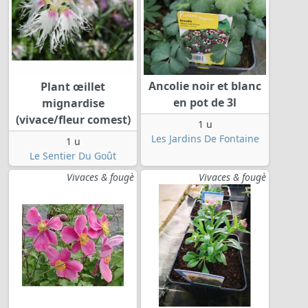
Ancolie noir et blanc
Plant œillet
en pot de 3l
mignardise
(vivace/fleur comest)
1 u
Les Jardins De Fontaine
1 u
Le Sentier Du Goût
Vivaces & fougè
Vivaces & fougè