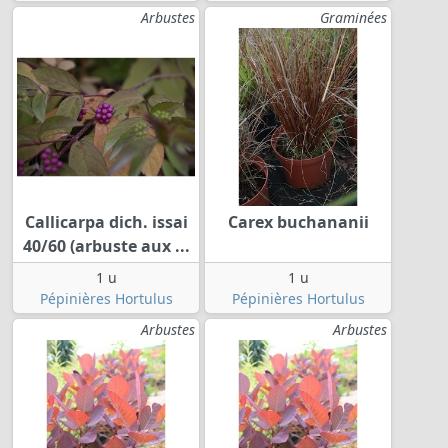
Arbustes
Graminées
Callicarpa dich. issai
Carex buchananii
40/60 (arbuste aux ...
1 u
1 u
Pépinières Hortulus
Pépinières Hortulus
Arbustes
Arbustes