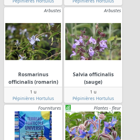
Pépinières Hortulus
Pépinières Hortulus
Arbustes
Arbustes
Rosmarinus
Salvia officinalis
officinalis (romarin)
(sauge)
1 u
1 u
Pépinières Hortulus
Pépinières Hortulus
Fournitures
Plantes - fleur