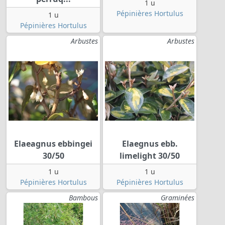
1 u
Pépinières Hortulus
1 u
Pépinières Hortulus
Arbustes
Arbustes
Elaeagnus ebbingei
Elaegnus ebb.
30/50
limelight 30/50
1 u
1 u
Pépinières Hortulus
Pépinières Hortulus
Bambous
Graminées