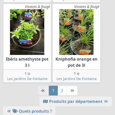
Vivaces & fougè
Vivaces & fougè
Ibéris amethyste pot
Kniphofia orange en
3 l
pot de 3l
1 u
1 u
Les Jardins De Fontaine
Les Jardins De Fontaine
1
2
Produits par département
Quels produits ?