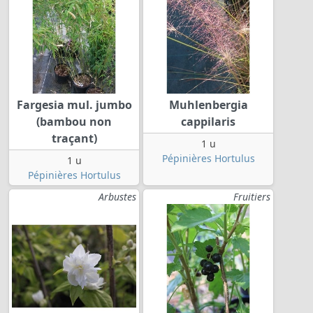
Fargesia mul. jumbo
Muhlenbergia
(bambou non
cappilaris
traçant)
1 u
Pépinières Hortulus
1 u
Pépinières Hortulus
Arbustes
Fruitiers