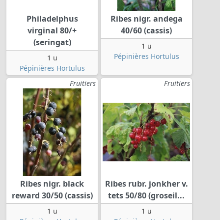
Philadelphus
Ribes nigr. andega
virginal 80/+
40/60 (cassis)
(seringat)
1 u
Pépinières Hortulus
1 u
Pépinières Hortulus
Fruitiers
Fruitiers
Ribes nigr. black
Ribes rubr. jonkher v.
reward 30/50 (cassis)
tets 50/80 (groseil...
1 u
1 u