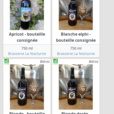
Apricot - bouteille
Blanche elphi -
consignée
bouteille consignée
750 ml
750 ml
Brasserie La Nocturne
Brasserie La Nocturne
Bières
Bières
Blonde - bouteille
Blonde dorée -