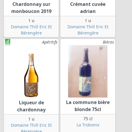
Chardonnay sur
Crémant cuvée
monboucon 2019
adrian
1 u
1 u
Domaine Thill Eric Et
Domaine Thill Eric Et
Bérengère
Bérengère
Apéritifs
Bières
La commune bière
Liqueur de
blonde 75cl
chardonnay
75 cl
1 u
La Trobonix
Domaine Thill Eric Et
Bérengère