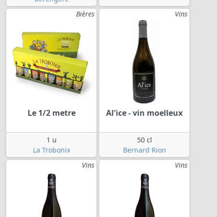
Bières
Vins
Le 1/2 metre
Al'ice - vin moelleux
1 u
50 cl
La Trobonix
Bernard Rion
Vins
Vins