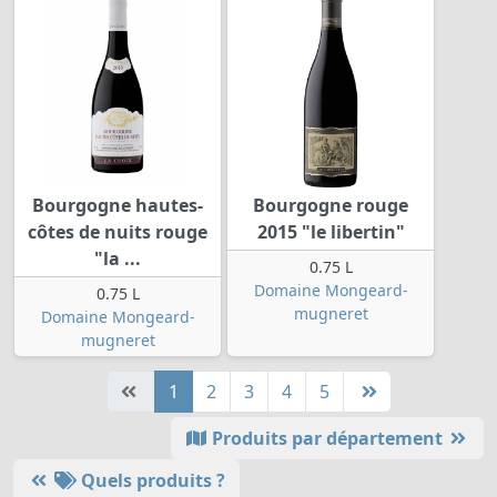
Bourgogne hautes-
Bourgogne rouge
côtes de nuits rouge
2015 "le libertin"
"la ...
0.75 L
Domaine Mongeard-
0.75 L
mugneret
Domaine Mongeard-
mugneret
1
2
3
4
5
Produits par département
Quels produits ?