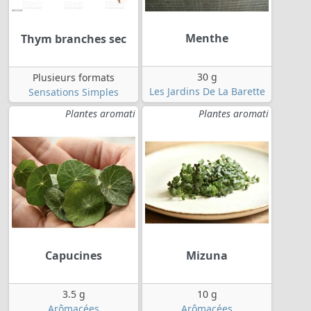
Menthe
Thym branches sec
30 g
Plusieurs formats
Les Jardins De La Barette
Sensations Simples
Plantes aromati
Plantes aromati
Capucines
Mizuna
3.5 g
10 g
Arômacées
Arômacées