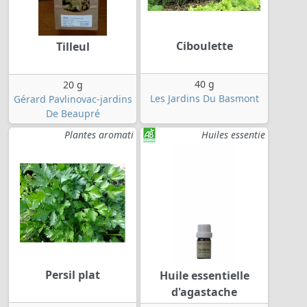
Ciboulette
Tilleul
40 g
20 g
Les Jardins Du Basmont
Gérard Pavlinovac-jardins
De Beaupré
Plantes aromati
Huiles essentie
Persil plat
Huile essentielle
d'agastache