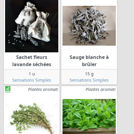
Sachet fleurs
Sauge blanche à
lavande séchées
brûler
1 u
15 g
Sensations Simples
Sensations Simples
Plantes aromati
Plantes aromati