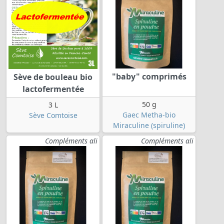
"baby" comprimés
Sève de bouleau bio
lactofermentée
50 g
3 L
Gaec Metha-bio
Sève Comtoise
Miraculine (spiruline)
Compléments ali
Compléments ali