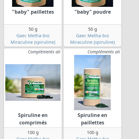
"baby" paillettes
"baby" poudre
50 g
50 g
Gaec Metha-bio
Gaec Metha-bio
Miraculine (spiruline)
Miraculine (spiruline)
Compléments ali
Compléments ali
Spiruline en
Spiruline en
comprimés
paillettes
100 g
100 g
Gaec Metha-bio
Gaec Metha-bio