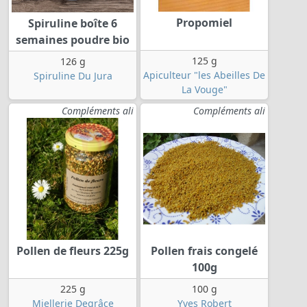
Propomiel
Spiruline boîte 6
semaines poudre bio
125 g
126 g
Apiculteur "les Abeilles De
Spiruline Du Jura
La Vouge"
Compléments ali
Compléments ali
Pollen de fleurs 225g
Pollen frais congelé
100g
225 g
100 g
Miellerie Degrâce
Yves Robert