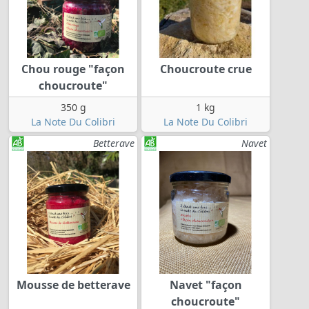
Chou rouge "façon
Choucroute crue
choucroute"
350 g
1 kg
La Note Du Colibri
La Note Du Colibri
Betterave
Navet
Mousse de betterave
Navet "façon
choucroute"