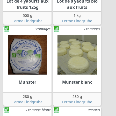
Lot de 4 yaourts aux
Lot de 8 yaourts bio
fruits 125g
aux fruits
500 g
1 kg
Ferme Lindgrube
Ferme Lindgrube
Fromages
Fromages
Munster
Munster blanc
280 g
280 g
Ferme Lindgrube
Ferme Lindgrube
Fromage blanc
Yaourts