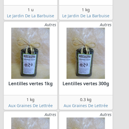
1 u
1 kg
Le Jardin De La Barbuise
Le Jardin De La Barbuise
Autres
Autres
Lentilles vertes 1kg
Lentilles vertes 300g
1 kg
0.3 kg
Aux Graines De Lettrée
Aux Graines De Lettrée
Autres
Autres