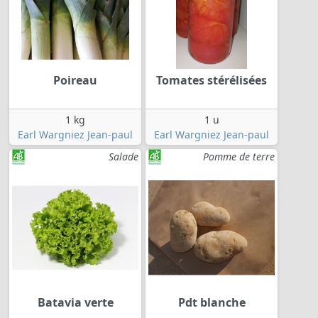
Poireau
Tomates stérélisées
1 kg
1 u
Earl Wargniez Jean-paul
Earl Wargniez Jean-paul
Salade
Pomme de terre
Batavia verte
Pdt blanche